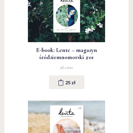
E-book: Lente – magazyn
śródziemnomorski #01
#Lente
25 zł