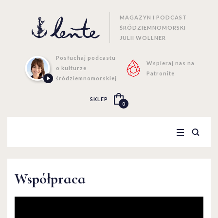
MAGAZYN I PODCAST
ŚRÓDZIEMNOMORSKI
JULII WOLLNER
Posłuchaj podcastu
Wspieraj nas na
o kulturze
Patronite
śródziemnomorskiej
SKLEP
0
Współpraca