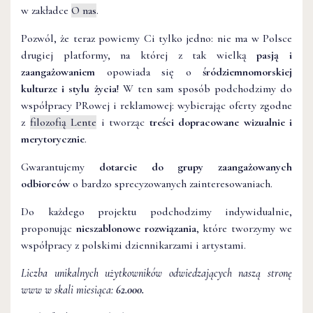
w zakładce
O nas
.
Pozwól, że teraz powiemy Ci tylko jedno: nie ma w Polsce
drugiej platformy, na której z tak wielką
pasją i
zaangażowaniem
opowiada się o
śródziemnomorskiej
kulturze i stylu życia
! W ten sam sposób podchodzimy do
współpracy PRowej i reklamowej: wybierając oferty zgodne
z
filozofią Lente
i tworząc
treści dopracowane wizualnie i
merytorycznie
.
Gwarantujemy
dotarcie do grupy zaangażowanych
odbiorców
o bardzo sprecyzowanych zainteresowaniach.
Do każdego projektu podchodzimy indywidualnie,
proponując
nieszablonowe rozwiązania
, które tworzymy we
współpracy z polskimi dziennikarzami i artystami.
Liczba unikalnych użytkowników odwiedzających naszą stronę
www w skali miesiąca:
62.000.