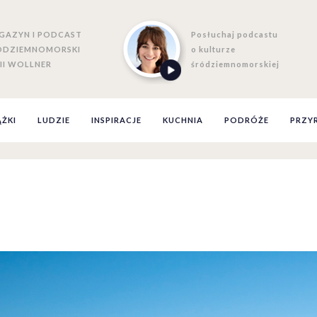
GAZYN I PODCAST
Posłuchaj podcastu
ÓDZIEMNOMORSKI
o kulturze
II WOLLNER
śródziemnomorskiej
ĄŻKI
LUDZIE
INSPIRACJE
KUCHNIA
PODRÓŻE
PRZY