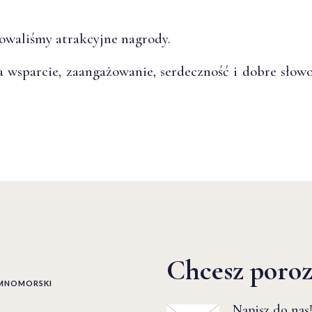
owaliśmy atrakcyjne nagrody.
a wsparcie, zaangażowanie, serdeczność i dobre słow
Chcesz poro
EMNOMORSKI
Napisz do nas!