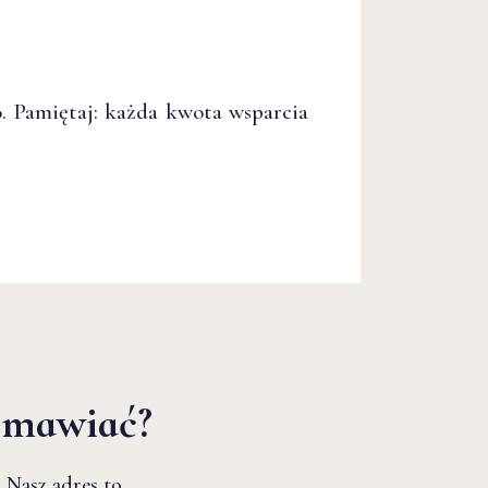
o. Pamiętaj: każda kwota wsparcia
zmawiać?
 Nasz adres to