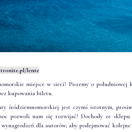
tronite.pl/lente
nomorskie miejsce w sieci! Piszemy o południowej ku
bez kupowania biletu.
tury śródziemnomorskiej jest czymś istotnym, prosi
c pozwoli nam się rozwijać! Dochody ze sklepu 
 wynagrodzeń dla autorów; aby podejmować kolejne 