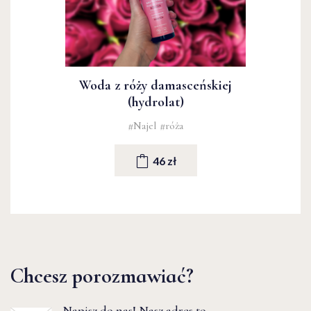
Woda z róży damasceńskiej
(hydrolat)
#Najel
#róża
46 zł
Chcesz porozmawiać?
Napisz do nas! Nasz adres to