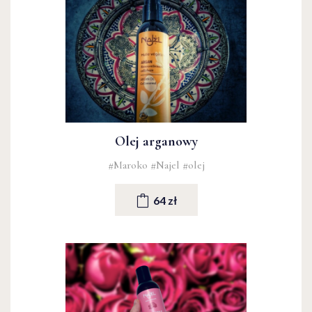
Olej arganowy
#Maroko
#Najel
#olej
64 zł