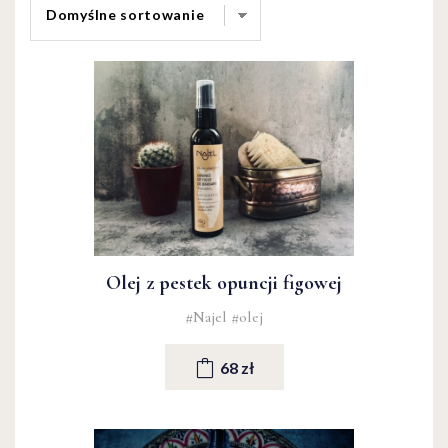
Olej z pestek opuncji figowej
#Najel
#olej
68 zł