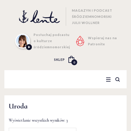
MAGAZYN I PODCAST
ŚRÓDZIEMNOMORSKI
JULII WOLLNER
Posłuchaj podcastu
Wspieraj nas na
o kulturze
Patronite
śródziemnomorskiej
SKLEP
0
Uroda
Wyświetlanie wszystkich wyników: 3