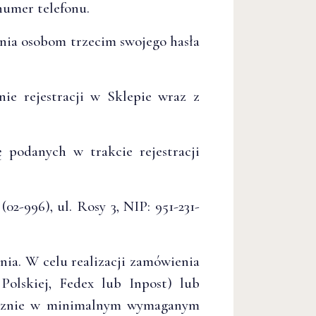
 numer telefonu.
ania osobom trzecim swojego hasła
ie rejestracji w Sklepie wraz z
 podanych w trakcie rejestracji
2-996), ul. Rosy 3, NIP:
951-231-
ia. W celu realizacji zamówienia
olskiej, Fedex lub Inpost) lub
yłącznie w minimalnym wymaganym