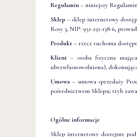
Regulamin
– niniejszy Regulamin
Sklep
– sklep internetowy dostę
Rosy 3, NIP:
951-231-138-6
,
prowadz
Produkt
– rzecz ruchoma dostęp
Klient
– osoba fizyczna mająca 
ubezwłasnowolniona), dokonując
Umowa
– umowa sprzedaży Produ
pośrednictwem Sklepu; tryb zawa
Ogólne informacje
Sklep internetowy dostępny pod