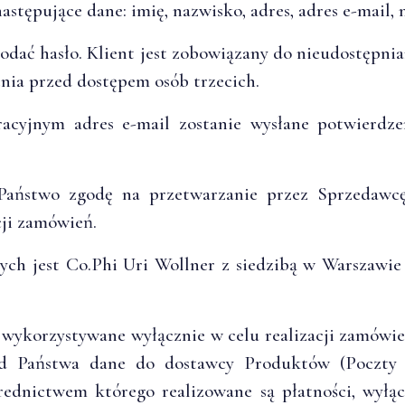
następujące dane: imię, nazwisko, adres, adres e-mail,
 podać hasło. Klient jest zobowiązany do nieudostępni
nia przed dostępem osób trzecich.
acyjnym adres e-mail zostanie wysłane potwierdzen
 Państwo zgodę na przetwarzanie przez Sprzedawcę
cji zamówień.
h jest Co.Phi Uri Wollner z siedzibą w Warszawie (0
wykorzystywane wyłącznie w celu realizacji zamówien
 Państwa dane do dostawcy Produktów (Poczty P
średnictwem którego realizowane są płatności, w