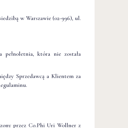
iedzibą w Warszawie (02-996), ul.
 pełnoletnia, która nie została
iędzy Sprzedawcą a Klientem za
Regulaminu.
zony przez Co.Phi Uri Wollner z