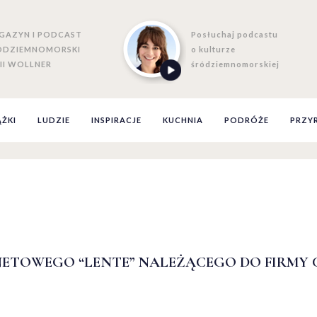
GAZYN I PODCAST
Posłuchaj podcastu
ÓDZIEMNOMORSKI
o kulturze
II WOLLNER
śródziemnomorskiej
ĄŻKI
LUDZIE
INSPIRACJE
KUCHNIA
PODRÓŻE
PRZY
ETOWEGO “LENTE” NALEŻĄCEGO DO FIRMY C