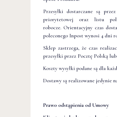
Przesyłki dostarczane są prze
priorytetowej oraz listu p
robocze. Orientacyjny czas dos
poleconego Inpost wynosi 4 dni r
Sklep zastrzega, że czas realiz
przesyłki przez Pocztę Polską lub
Koszty wysyłki podane są dla ka
Dostawy są realizowane jedynie na
Prawo odstąpienia od Umowy