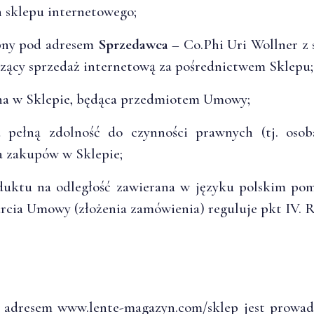
 sklepu internetowego;
pny pod adresem
Sprzedawca
– Co.Phi Uri Wollner z s
ący sprzedaż internetową za pośrednictwem Sklepu;
na w Sklepie, będąca przedmiotem Umowy;
pełną zdolność do czynności prawnych (tj. osoba
a zakupów w Sklepie;
ktu na odległość zawierana w języku polskim pom
rcia Umowy (złożenia zamówienia) reguluje pkt IV. 
 adresem www.lente-magazyn.com/sklep jest prowad