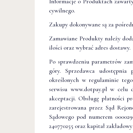
Informacje o Produktach zawart
cywilnego.
Zakupy dokonywane są za pośredn
Zamawiane Produkty należy dodać
ilości oraz wybrać adres dostawy.
Po sprawdzeniu parametrów zamó
góry. Sprzedawca udostępnia 
określonych w regulaminie tego
serwisu www.dotpay.pl w celu 
akceptacji. Obsługę płatności pr
zarejestrowana przez Sąd Rejo
Sądowego pod numerem 0000296
240770255 oraz kapitał zakładowy