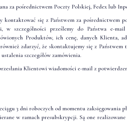
na za pośrednictwem Poczty Polskiej, Fedex lub Inpo
y kontaktować się z Państwem za pośrednictwem pocz
ji, w szczególności prześlemy do Państwa e-mai
mówionych Produktów, ich cenę, danych Klienta, ad
również zdarzyć, że skontaktujemy się z Państwem t
u ustalenia szczegółów zamówienia.
przesłania Klientowi wiadomości e-mail z potwierdze
eciągu 3 dni roboczych od momentu zaksięgowania pł
ierane w ramach presubskrypcji. Są one realizowan