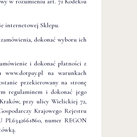
wy w rozumieniu art. 71 Kodeksu
e internetowej Sklepu.
i zamówienia, dokonać wyboru ich
amówienie i dokonać płatności z
su www.dotpay.pl na warunkach
ostanie przekierowany na stronę
tym regulaminem i dokonać jego
Kraków, przy ulicy Wielickiej 72,
Gospodarczy Krajowego Rejestru
 EU PL6342661860, numer REGON
tówką.