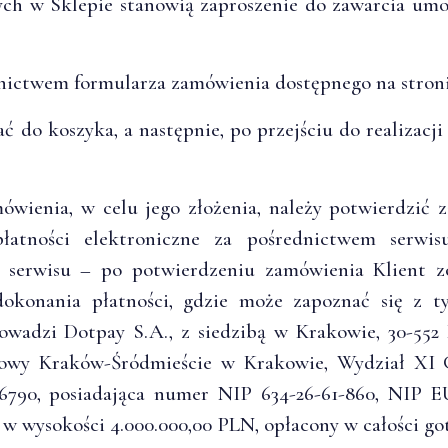
ych w Sklepie stanowią zaproszenie do zawarcia umo
ictwem formularza zamówienia dostępnego na stroni
 do koszyka, a następnie, po przejściu do realizacj
wienia, w celu jego złożenia, należy potwierdzić z
płatności elektroniczne za pośrednictwem serwi
 serwisu – po potwierdzeniu zamówienia Klient z
dokonania płatności, gdzie może zapoznać się z 
owadzi Dotpay S.A., z siedzibą w Krakowie, 30-552 
nowy Kraków-Śródmieście w Krakowie, Wydział XI 
790, posiadająca numer NIP 634-26-61-860, NIP
 w wysokości 4.000.000,00 PLN, opłacony w całości go