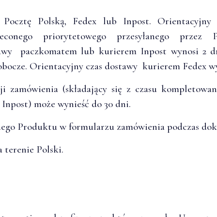
z Pocztę Polską, Fedex lub Inpost. Orientacyjny
oleconego priorytetowego przesyłanego przez
tawy paczkomatem lub kurierem Inpost wynosi 2 dn
obocze. Orientacyjny czas dostawy kurierem Fedex wy
acji zamówienia (składający się z czasu kompletowa
 Inpost) może wynieść do 30 dni.
żdego Produktu w formularzu zamówienia podczas do
 terenie Polski.