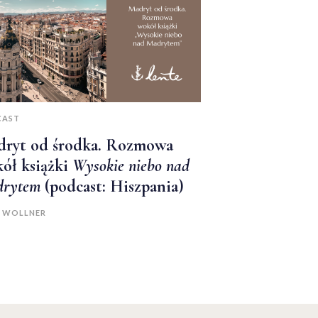
CAST
ryt od środka. Rozmowa
ół książki
Wysokie niebo nad
rytem
(podcast: Hiszpania)
A WOLLNER