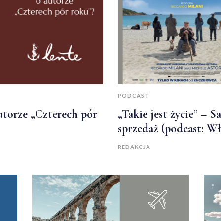
PODCAST
utorze „Czterech pór
„Takie jest życie” – S
sprzedaż (podcast: W
REDAKCJA