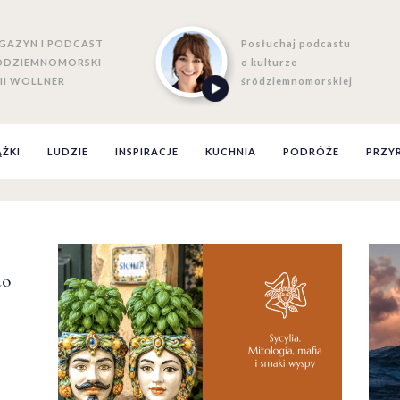
GAZYN I PODCAST
Posłuchaj podcastu
ÓDZIEMNOMORSKI
o kulturze
II WOLLNER
śródziemnomorskiej
ĄŻKI
LUDZIE
INSPIRACJE
KUCHNIA
PODRÓŻE
PRZY
do