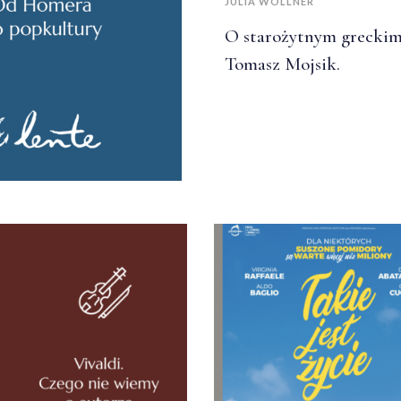
JULIA WOLLNER
O starożytnym greckim
Tomasz Mojsik.