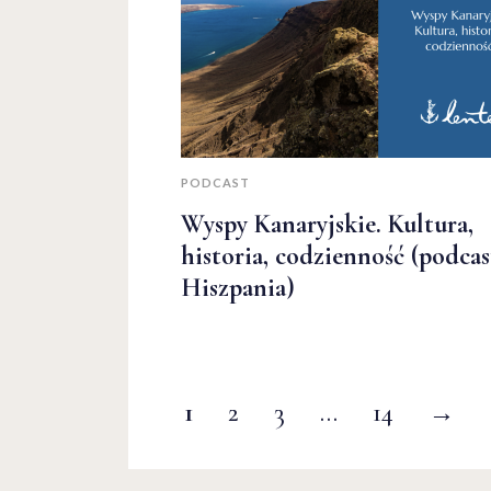
PODCAST
Wyspy Kanaryjskie. Kultura,
historia, codzienność (podcas
Hiszpania)
1
2
3
…
14
→