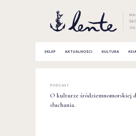
MA
ŚR
JUL
SKLEP
AKTUALNOŚCI
KULTURA
KSI
PODCAST
O kulturze śródziemnomorskiej 
słuchania.