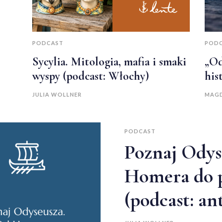
PODCAST
POD
Sycylia. Mitologia, mafia i smaki
„Od
wyspy (podcast: Włochy)
his
JULIA WOLLNER
MAGD
PODCAST
Poznaj Odys
Homera do 
(podcast: an