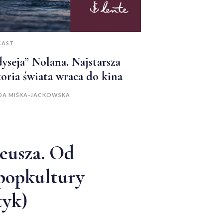
CAST
yseja” Nolana. Najstarsza
toria świata wraca do kina
A MIŚKA-JACKOWSKA
eusza. Od
popkultury
tyk)