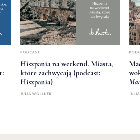
PODCAST
POD
Hiszpania na weekend. Miasta,
Mad
t:
które zachwycają (podcast:
wok
Hiszpania)
Mad
JULIA WOLLNER
JULI