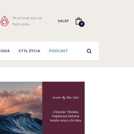
Wspieraj nas na
SKLEP
0
Patronite
RODA
STYL ŻYCIA
PODCAST