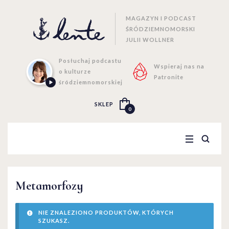
MAGAZYN I PODCAST
ŚRÓDZIEMNOMORSKI
JULII WOLLNER
Posłuchaj podcastu
Wspieraj nas na
o kulturze
Patronite
śródziemnomorskiej
SKLEP
0
Metamorfozy
NIE ZNALEZIONO PRODUKTÓW, KTÓRYCH
SZUKASZ.