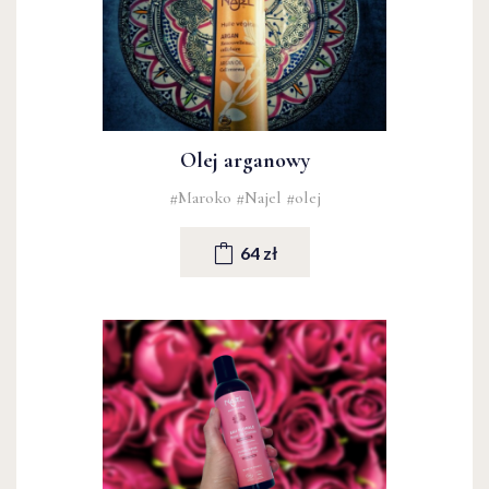
Olej arganowy
#Maroko
#Najel
#olej
64 zł