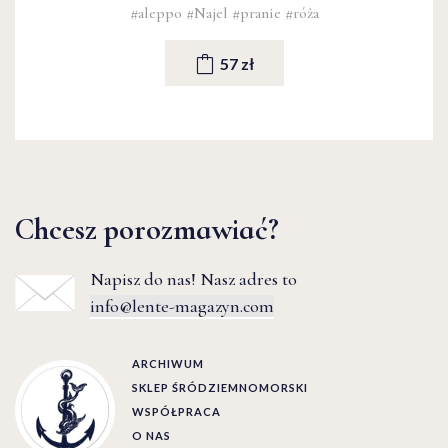
#aleppo
#Najel
#pranie
#róża
57 zł
Chcesz porozmawiać?
Napisz do nas! Nasz adres to
info@lente-magazyn.com
ARCHIWUM
SKLEP ŚRÓDZIEMNOMORSKI
WSPÓŁPRACA
O NAS