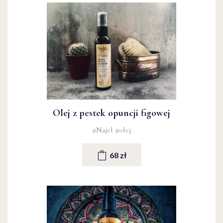
Olej z pestek opuncji figowej
#Najel
#olej
68 zł