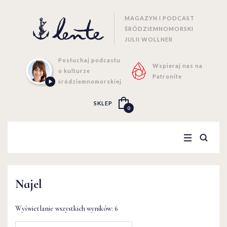
MAGAZYN I PODCAST
ŚRÓDZIEMNOMORSKI
JULII WOLLNER
Posłuchaj podcastu
Wspieraj nas na
o kulturze
Patronite
śródziemnomorskiej
SKLEP
0
Najel
Wyświetlanie wszystkich wyników: 6