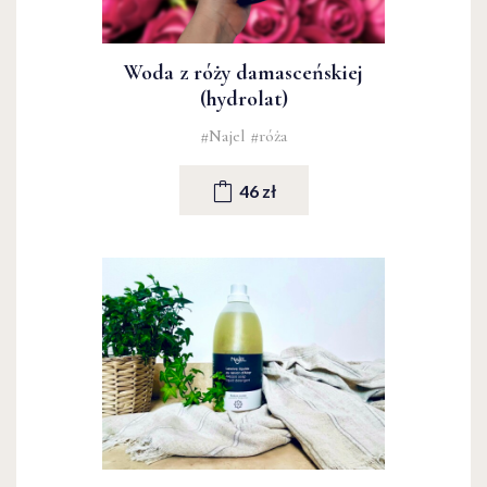
Woda z róży damasceńskiej
(hydrolat)
#Najel
#róża
46 zł