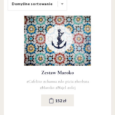
Zestaw Maroko
#Cafelito
#chamsa
#do picia
#herbata
#Maroko
#Najel
#olej
152 zł