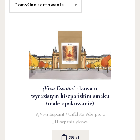
¡Viva España!
- kawa o
wyrazistym hiszpańskim smaku
(małe opakowanie)
#¡Viva España!
#Cafelito
#do picia
#Hiszpania
#kawa
35 zł