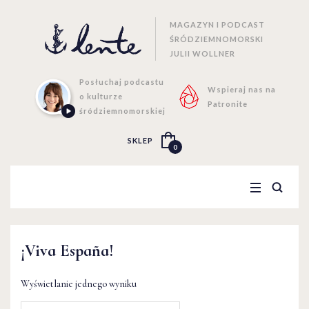
MAGAZYN I PODCAST
ŚRÓDZIEMNOMORSKI
JULII WOLLNER
Posłuchaj podcastu
Wspieraj nas na
o kulturze
Patronite
śródziemnomorskiej
SKLEP
0
¡Viva España!
Wyświetlanie jednego wyniku