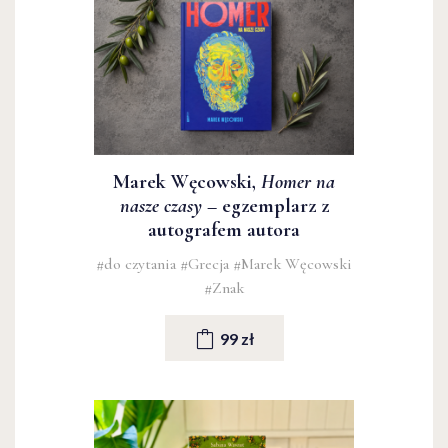
Marek Węcowski,
Homer na
nasze czasy
– egzemplarz z
autografem autora
#do czytania
#Grecja
#Marek Węcowski
#Znak
99 zł