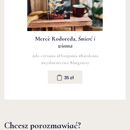
Mercè Rodoreda,
Śmierć i
wiosna
#do czytania
#Hiszpania
#Katalonia
#wydawnictwo Marginesy
35 zł
Chcesz porozmawiać?