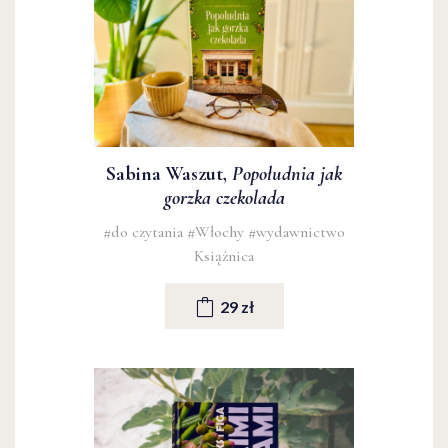
Sabina Waszut,
Popołudnia jak
gorzka czekolada
#do czytania
#Włochy
#wydawnictwo
Książnica
29 zł