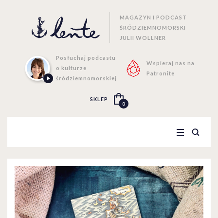
MAGAZYN I PODCAST
ŚRÓDZIEMNOMORSKI
JULII WOLLNER
Posłuchaj podcastu
Wspieraj nas na
o kulturze
Patronite
śródziemnomorskiej
SKLEP
0