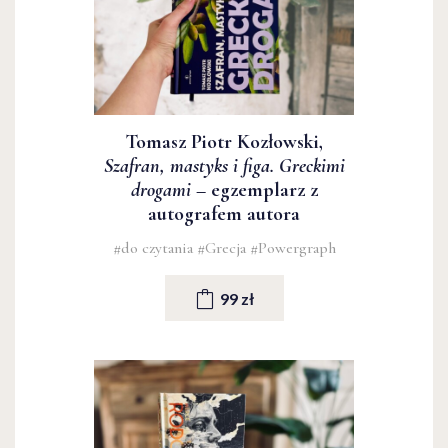
Tomasz Piotr Kozłowski,
Szafran, mastyks i figa. Greckimi
drogami
– egzemplarz z
autografem autora
#do czytania
#Grecja
#Powergraph
99 zł