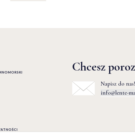
Chcesz poro
EMNOMORSKI
Napisz do nas!
info@lente-m
WATNOŚCI