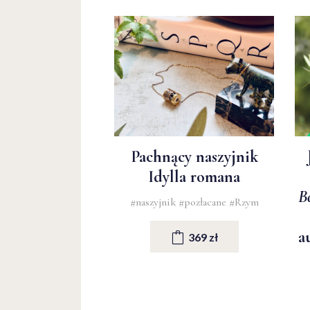
Pachnący naszyjnik
Idylla romana
B
#naszyjnik
#pozłacane
#Rzym
a
369 zł