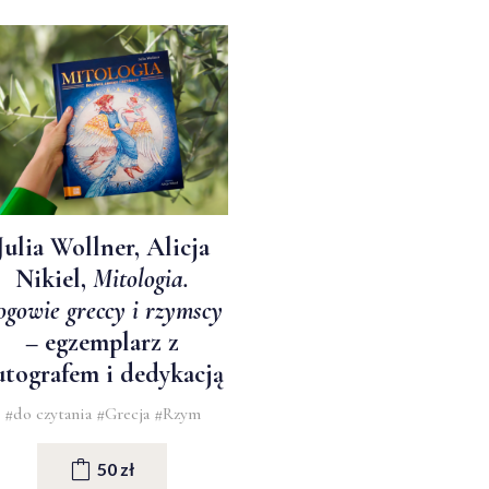
Julia Wollner, Alicja
Nikiel,
Mitologia.
ogowie greccy i rzymscy
– egzemplarz z
utografem i dedykacją
#do czytania
#Grecja
#Rzym
50 zł