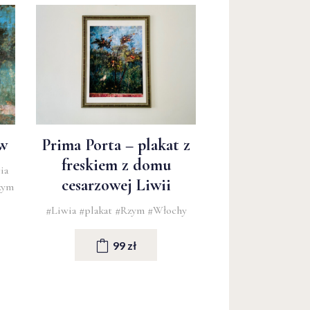
w
Prima Porta – plakat z
freskiem z domu
ia
cesarzowej Liwii
zym
#Liwia
#plakat
#Rzym
#Włochy
99 zł