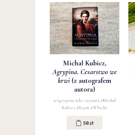
Michał Kubicz,
Agrypina. Cesarstwo we
krwi
(z autografem
autora)
#Agrypina
#do czytania
#Michał
Kubicz
#Rzym
#Włochy
58 zł