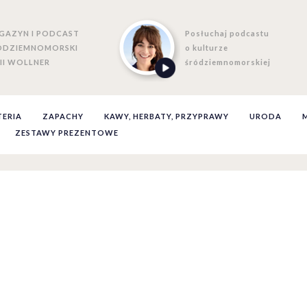
GAZYN I PODCAST
Posłuchaj podcastu
ÓDZIEMNOMORSKI
o kulturze
II WOLLNER
śródziemnomorskiej
TERIA
ZAPACHY
KAWY, HERBATY, PRZYPRAWY
URODA
ZESTAWY PREZENTOWE