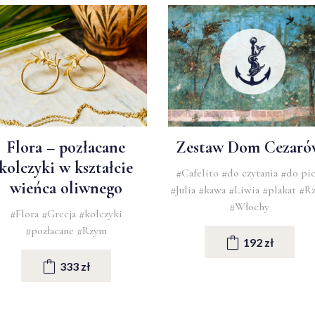
Flora – pozłacane
Zestaw Dom Cezaró
kolczyki w kształcie
#Cafelito
#do czytania
#do pic
wieńca oliwnego
#Julia
#kawa
#Liwia
#plakat
#R
#Włochy
#Flora
#Grecja
#kolczyki
#pozłacane
#Rzym
192 zł
333 zł