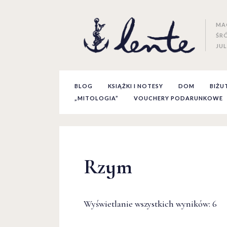
MA
ŚR
JUL
BLOG
KSIĄŻKI I NOTESY
DOM
BIŻU
„MITOLOGIA”
VOUCHERY PODARUNKOWE
Rzym
Wyświetlanie wszystkich wyników: 6