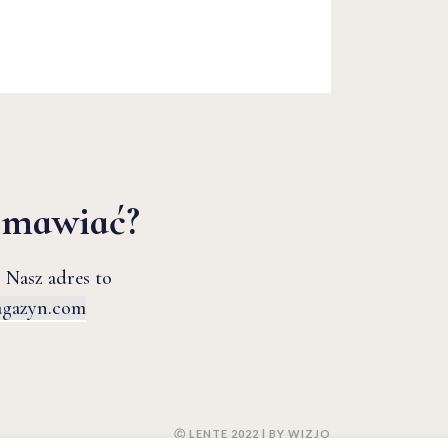
zmawiać?
 Nasz adres to
agazyn.com
Ⓒ LENTE 2022 | BY
WIZJO