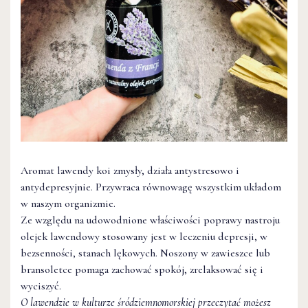
Aromat lawendy koi zmysły, działa antystresowo i
antydepresyjnie. Przywraca równowagę wszystkim układom
w naszym organizmie.
Ze względu na udowodnione właściwości poprawy nastroju
olejek lawendowy stosowany jest w leczeniu depresji, w
bezsenności, stanach lękowych. Noszony w zawieszce lub
bransoletce pomaga zachować spokój, zrelaksować się i
wyciszyć.
O lawendzie w kulturze śródziemnomorskiej przeczytać możesz