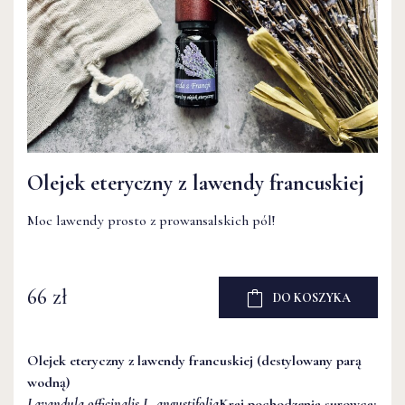
Olejek eteryczny z lawendy francuskiej
Moc lawendy prosto z prowansalskich pól!
66 zł
DO KOSZYKA
Olejek eteryczny z lawendy francuskiej (destylowany parą
wodną)
Lavandula officinalis L. angustifolia
Kraj pochodzenia surowca: