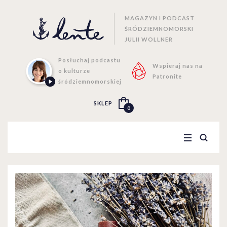
MAGAZYN I PODCAST
ŚRÓDZIEMNOMORSKI
JULII WOLLNER
Posłuchaj podcastu
Wspieraj nas na
o kulturze
Patronite
śródziemnomorskiej
SKLEP
0