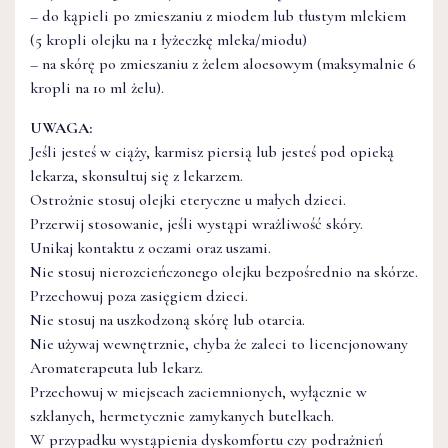
– do kąpieli po zmieszaniu z miodem lub tłustym mlekiem
(5 kropli olejku na 1 łyżeczkę mleka/miodu)
– na skórę po zmieszaniu z żelem aloesowym (maksymalnie 6
kropli na 10 ml żelu).
UWAGA:
Jeśli jesteś w ciąży, karmisz piersią lub jesteś pod opieką
lekarza, skonsultuj się z lekarzem.
Ostrożnie stosuj olejki eteryczne u małych dzieci.
Przerwij stosowanie, jeśli wystąpi wrażliwość skóry.
Unikaj kontaktu z oczami oraz uszami.
Nie stosuj nierozcieńczonego olejku bezpośrednio na skórze.
Przechowuj poza zasięgiem dzieci.
Nie stosuj na uszkodzoną skórę lub otarcia.
Nie używaj wewnętrznie, chyba że zaleci to licencjonowany
Aromaterapeuta lub lekarz.
Przechowuj w miejscach zaciemnionych, wyłącznie w
szklanych, hermetycznie zamykanych butelkach.
W przypadku wystąpienia dyskomfortu czy podrażnień