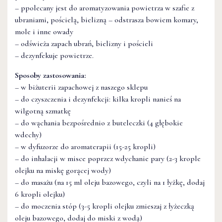
– ppolecany jest do aromatyzowania powietrza w szafie z
ubraniami, pościelą, bielizną – odstrasza bowiem komary,
mole i inne owady
– odświeża zapach ubrań, bielizny i pościeli
– dezynfekuje powietrze.
Sposoby zastosowania:
– w biżuterii zapachowej z naszego sklepu
– do czyszczenia i dezynfekcji: kilka kropli nanieś na
wilgotną szmatkę
– do wąchania bezpośrednio z buteleczki (4 głębokie
wdechy)
– w dyfuzorze do aromaterapii (15-25 kropli)
– do inhalacji w misce poprzez wdychanie pary (2-3 krople
olejku na miskę gorącej wody)
– do masażu (na 15 ml oleju bazowego, czyli na 1 łyżkę, dodaj
6 kropli olejku)
– do moczenia stóp (3-5 kropli olejku zmieszaj z łyżeczką
oleju bazowego, dodaj do miski z wodą)