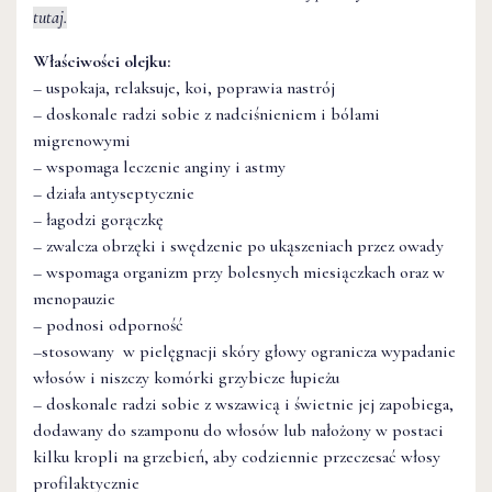
tutaj.
Właściwości olejku:
– uspokaja, relaksuje, koi, poprawia nastrój
– doskonale radzi sobie z nadciśnieniem i bólami
migrenowymi
– wspomaga leczenie anginy i astmy
– działa antyseptycznie
– łagodzi gorączkę
– zwalcza obrzęki i swędzenie po ukąszeniach przez owady
– wspomaga organizm przy bolesnych miesiączkach oraz w
menopauzie
– podnosi odporność
–stosowany w pielęgnacji skóry głowy ogranicza wypadanie
włosów i niszczy komórki grzybicze łupieżu
– doskonale radzi sobie z wszawicą i świetnie jej zapobiega,
dodawany do szamponu do włosów lub nałożony w postaci
kilku kropli na grzebień, aby codziennie przeczesać włosy
profilaktycznie