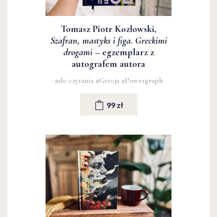
Tomasz Piotr Kozłowski,
Szafran, mastyks i figa. Greckimi
drogami
– egzemplarz z
autografem autora
#do czytania
#Grecja
#Powergraph
99 zł