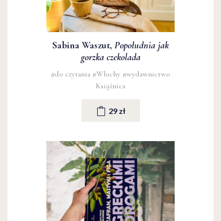
Sabina Waszut,
Popołudnia jak
gorzka czekolada
#do czytania
#Włochy
#wydawnictwo
Książnica
29 zł