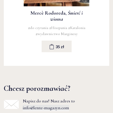
Mercè Rodoreda,
Śmierć i
wiosna
#do czytania
#Hiszpania
#Katalonia
#wydawnictwo Marginesy
35 zł
Chcesz porozmawiać?
Napisz do nas! Nasz adres to
info@lente-magazyn.com