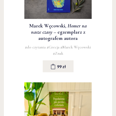
Marek Węcowski,
Homer na
nasze czasy
– egzemplarz z
autografem autora
#do czytania
#Grecja
#Marek Węcowski
#Znak
99 zł