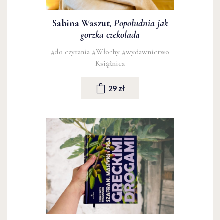
Sabina Waszut,
Popołudnia jak
gorzka czekolada
#do czytania
#Włochy
#wydawnictwo
Książnica
29 zł