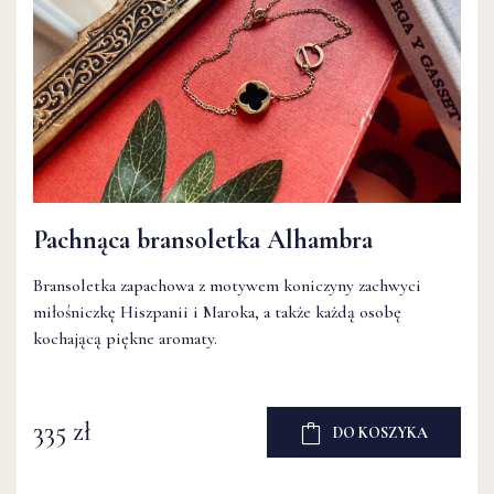
Pachnąca bransoletka Alhambra
Pachnąca bransoletka Alhambra
Bransoletka zapachowa z motywem koniczyny zachwyci
Bransoletka zapachowa z motywem koniczyny zachwyci
miłośniczkę Hiszpanii i Maroka, a także każdą osobę
miłośniczkę Hiszpanii i Maroka, a także każdą osobę
kochającą piękne aromaty.
kochającą piękne aromaty.
335 zł
DO KOSZYKA
335 zł
DO KOSZYKA