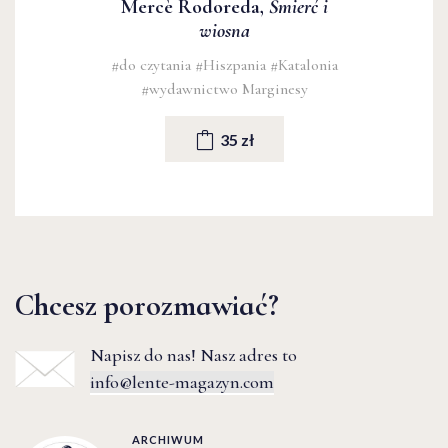
Mercè Rodoreda,
Śmierć i
wiosna
#do czytania
#Hiszpania
#Katalonia
#wydawnictwo Marginesy
35 zł
Chcesz porozmawiać?
Napisz do nas! Nasz adres to
info@lente-magazyn.com
ARCHIWUM