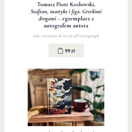
Tomasz Piotr Kozłowski,
Szafran, mastyks i figa. Greckimi
drogami
– egzemplarz z
autografem autora
#do czytania
#Grecja
#Powergraph
99 zł