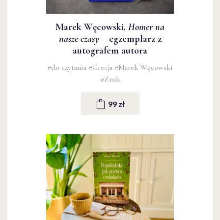
Marek Węcowski,
Homer na
nasze czasy
– egzemplarz z
autografem autora
#do czytania
#Grecja
#Marek Węcowski
#Znak
99 zł