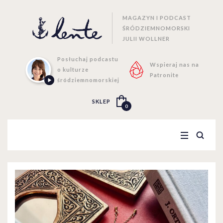
MAGAZYN I PODCAST
ŚRÓDZIEMNOMORSKI
JULII WOLLNER
Posłuchaj podcastu
Wspieraj nas na
o kulturze
Patronite
śródziemnomorskiej
SKLEP
0