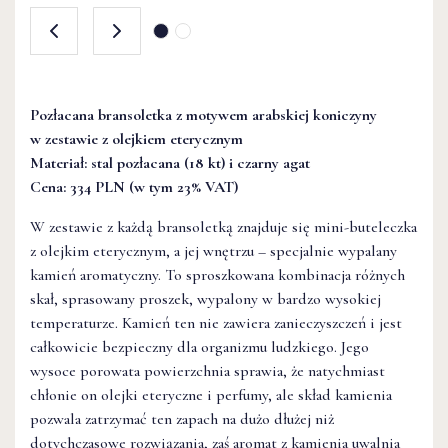
Pozłacana bransoletka z motywem arabskiej koniczyny
w zestawie z olejkiem eterycznym
Materiał: stal pozłacana (18 kt) i czarny agat
Cena: 334 PLN (w tym 23% VAT)
W zestawie z każdą bransoletką znajduje się mini-buteleczka
z olejkim eterycznym, a jej wnętrzu – specjalnie wypalany
kamień aromatyczny. To sproszkowana kombinacja różnych
skał, sprasowany proszek, wypalony w bardzo wysokiej
temperaturze. Kamień ten nie zawiera zanieczyszczeń i jest
całkowicie bezpieczny dla organizmu ludzkiego. Jego
wysoce porowata powierzchnia sprawia, że natychmiast
chłonie on olejki eteryczne i perfumy, ale skład kamienia
pozwala zatrzymać ten zapach na dużo dłużej niż
dotychczasowe rozwiązania, zaś aromat z kamienia uwalnia