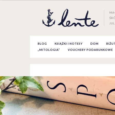
MA
ŚR
JUL
BLOG
KSIĄŻKI I NOTESY
DOM
BIŻU
„MITOLOGIA”
VOUCHERY PODARUNKOWE