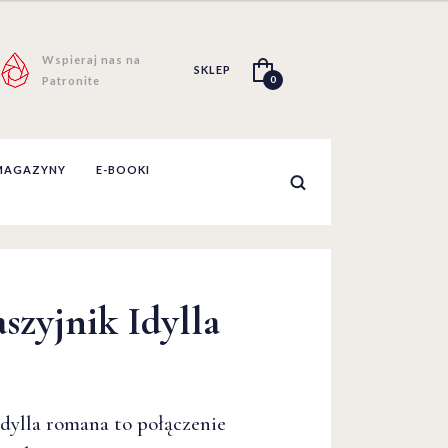
Wspieraj nas na
SKLEP
0
Patronite
MAGAZYNY
E-BOOKI
szyjnik Idylla
szyjnik Idylla
dylla romana to połączenie
dylla romana to połączenie