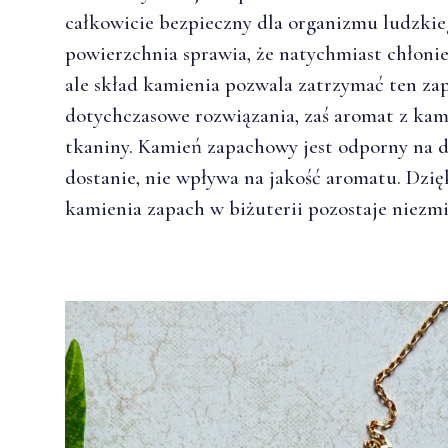
całkowicie bezpieczny dla organizmu ludzkie
powierzchnia sprawia, że natychmiast chłonie 
ale skład kamienia pozwala zatrzymać ten zap
dotychczasowe rozwiązania, zaś aromat z kami
tkaniny. Kamień zapachowy jest odporny na dz
dostanie, nie wpływa na jakość aromatu. Dzięk
kamienia zapach w biżuterii pozostaje niezm