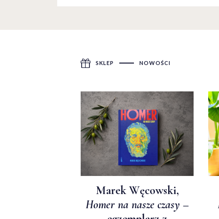
SKLEP
NOWOŚCI
Marek Węcowski,
Homer na nasze czasy
–
egzemplarz z