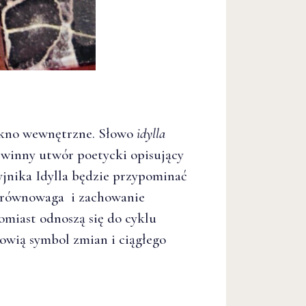
iękno wewnętrzne. Słowo
idylla
iewinny utwór poetycki opisujący
zyjnika Idylla będzie przypominać
k równowaga i zachowanie
omiast odnoszą się do cyklu
nowią symbol zmian i ciągłego