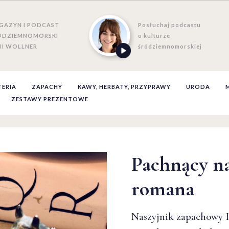
GAZYN I PODCAST
Posłuchaj podcastu
ÓDZIEMNOMORSKI
o kulturze
II WOLLNER
śródziemnomorskiej
TERIA
ZAPACHY
KAWY, HERBATY, PRZYPRAWY
URODA
ZESTAWY PREZENTOWE
Pachnący na
Pachnący na
romana
romana
Naszyjnik zapachowy I
Naszyjnik zapachowy I