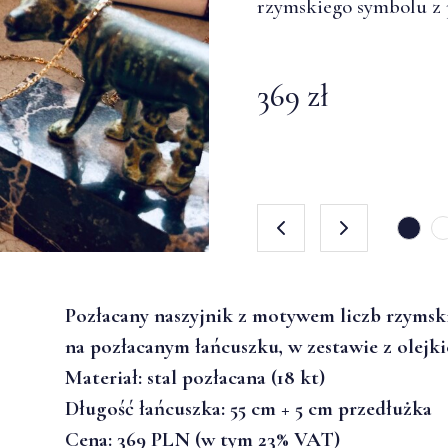
rzymskiego symbolu z
rzymskiego symbolu z
369 zł
369 zł
Pozłacany naszyjnik z motywem liczb rzymsk
na pozłacanym łańcuszku, w zestawie z olej
Materiał: stal pozłacana (18 kt)
Długość łańcuszka: 55 cm + 5 cm przedłużka
Cena: 369 PLN (w tym 23% VAT)