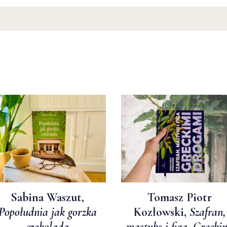
Sabina Waszut,
Tomasz Piotr
Popołudnia jak gorzka
Kozłowski,
Szafran,
czekolada
mastyks i figa. Grecki