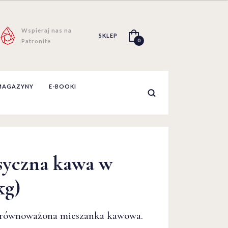
Wspieraj nas na
SKLEP
0
Patronite
MAGAZYNY
E-BOOKI
syczna kawa w
kg)
 zrównoważona mieszanka kawowa.