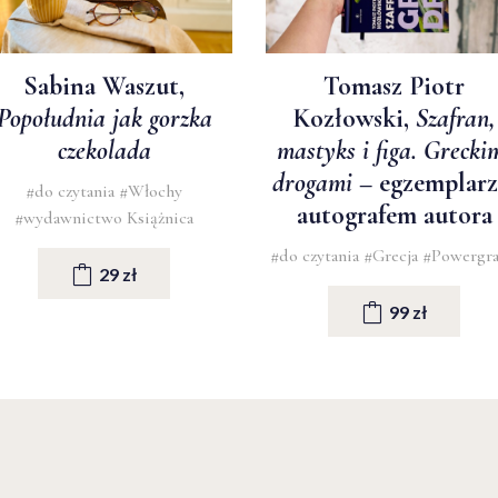
Sabina Waszut,
Tomasz Piotr
Popołudnia jak gorzka
Kozłowski,
Szafran,
czekolada
mastyks i figa. Grecki
drogami
– egzemplarz
#do czytania
#Włochy
autografem autora
#wydawnictwo Książnica
#do czytania
#Grecja
#Powergr
29 zł
99 zł