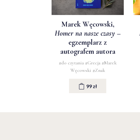
Marek Węcowski,
Homer na nasze czasy
–
egzemplarz z
autografem autora
#do czytania
#Grecja
#Marek
Węcowski
#Znak
99 zł