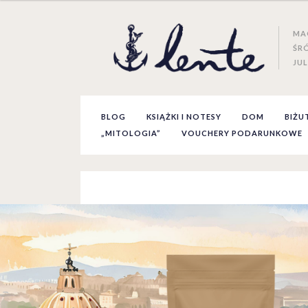
MA
ŚR
JUL
BLOG
KSIĄŻKI I NOTESY
DOM
BIŻU
„MITOLOGIA”
VOUCHERY PODARUNKOWE