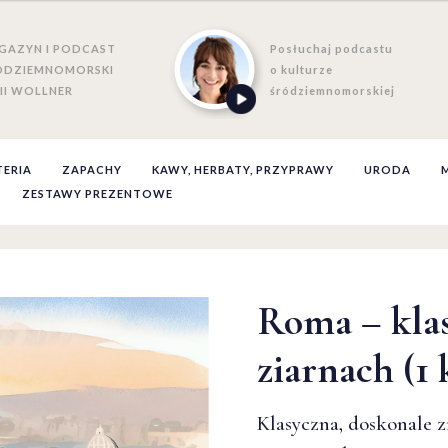
GAZYN I PODCAST
Posłuchaj podcastu
ÓDZIEMNOMORSKI
o kulturze
II WOLLNER
śródziemnomorskiej
TERIA
ZAPACHY
KAWY, HERBATY, PRZYPRAWY
URODA
ZESTAWY PREZENTOWE
Roma – kla
ziarnach (1 
Klasyczna, doskonale