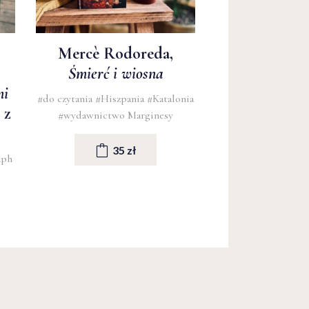
Mercè Rodoreda,
Śmierć i wiosna
mi
#do czytania
#Hiszpania
#Katalonia
 z
#wydawnictwo Marginesy
35 zł
aph