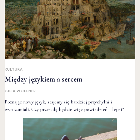
KULTURA
Między językiem a sercem
JULIA WOLLNER
Poznając nowy język, stajemy się bardziej przychylni i
wyrozumiali. Czy przesadą będzie więc powiedzieć – lepsi?