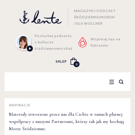
MAGAZYN I PODCAST
ŚRÓDZIEMNOMORSKI
JULII WOLLNER
Posłuchaj podcastu
Wspieraj nas na
o kulturze
Patronite
śródziemnomorskiej
SKLEP
0
INSPIRACJE
Materiały stworzone przez nas dla Ciebie w ramach płatnej
współpracy z naszymi Partnerami, którzy tak jak my kochają
Morze Śródziemne.