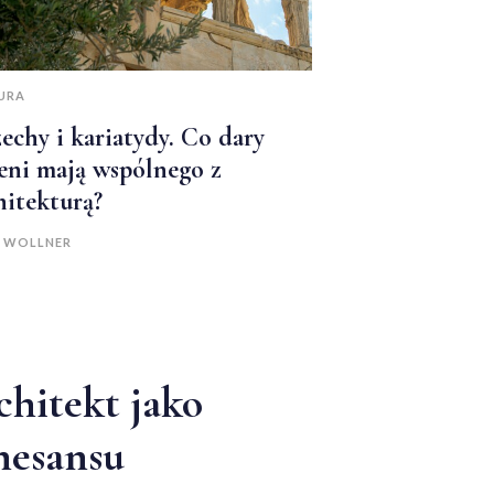
URA
echy i kariatydy. Co dary
ieni mają wspólnego z
hitekturą?
A WOLLNER
chitekt jako
nesansu