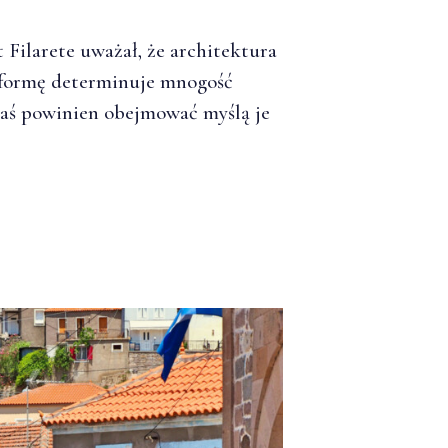
Filarete uważał, że architektura
j formę determinuje mnogość
zaś powinien obejmować myślą je