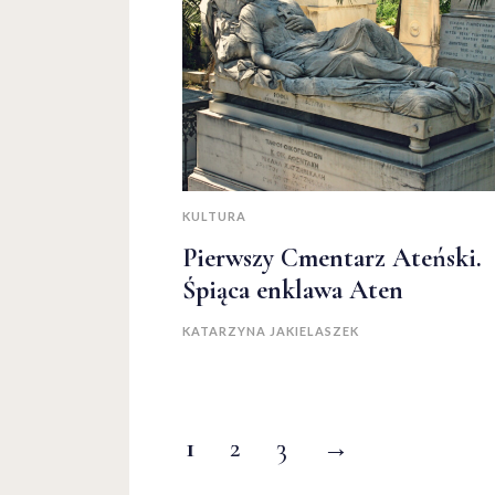
KULTURA
Pierwszy Cmentarz Ateński.
Śpiąca enklawa Aten
KATARZYNA JAKIELASZEK
1
2
3
→