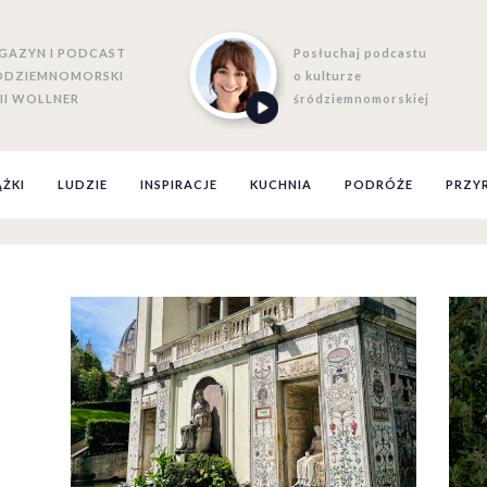
GAZYN I PODCAST
Posłuchaj podcastu
ÓDZIEMNOMORSKI
o kulturze
II WOLLNER
śródziemnomorskiej
ĄŻKI
LUDZIE
INSPIRACJE
KUCHNIA
PODRÓŻE
PRZY