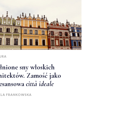
URA
łnione sny włoskich
hitektów. Zamość jako
esansowa
città ideale
ELA FRANKOWSKA