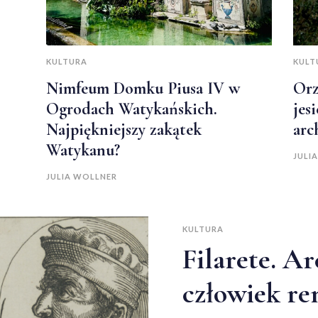
KULTURA
KULT
Nimfeum Domku Piusa IV w
Orz
Ogrodach Watykańskich.
jes
Najpiękniejszy zakątek
arc
Watykanu?
JULI
JULIA WOLLNER
KULTURA
Filarete. Ar
człowiek re