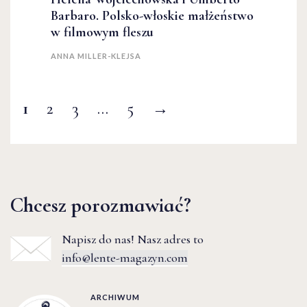
Barbaro. Polsko-włoskie małżeństwo
w filmowym fleszu
ANNA MILLER-KLEJSA
1
2
3
…
5
→
Chcesz porozmawiać?
Napisz do nas! Nasz adres to
info@lente-magazyn.com
ARCHIWUM