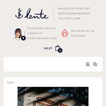
MAGAZYN I PODCAST
ŚRÓDZIEMNOMORSKI
JULII WOLLNER
Posłuchaj podcastu
Wspieraj nas na
o kulturze
Patronite
śródziemnomorskiej
SKLEP
0
KINO