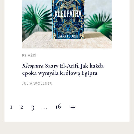
KSIĄŻKI
Kleopatra
Saary El-Arifi. Jak każda
epoka wymyśla królową Egiptu
JULIA WOLLNER
1
2
3
…
16
→