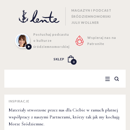
MAGAZYN I PODCAST
ŚRÓDZIEMNOMORSKI
JULII WOLLNER
Posłuchaj podcastu
Wspieraj nas na
o kulturze
Patronite
śródziemnomorskiej
SKLEP
0
INSPIRACJE
Materiały stworzone przez nas dla Ciebie w ramach płatnej
współpracy z naszymi Partnerami, którzy tak jak my kochają
Morze Śródziemne.