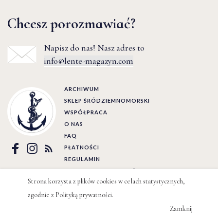
Chcesz porozmawiać?
Napisz do nas! Nasz adres to
info@lente-magazyn.com
ARCHIWUM
SKLEP ŚRÓDZIEMNOMORSKI
WSPÓŁPRACA
O NAS
FAQ
PŁATNOŚCI
REGULAMIN
POLITYKA PRYWATNOŚCI
Strona korzysta z plików cookies w celach statystycznych,
Ⓒ LENTE 2022 | BY
WIZJO
zgodnie z
Polityką prywatności
.
Zamknij