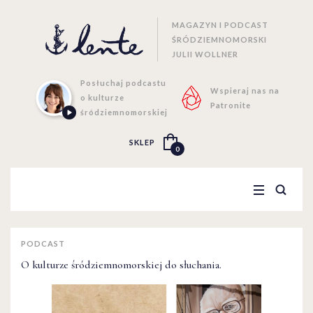
MAGAZYN I PODCAST
ŚRÓDZIEMNOMORSKI
JULII WOLLNER
Posłuchaj podcastu
Wspieraj nas na
o kulturze
Patronite
śródziemnomorskiej
SKLEP
0
PODCAST
O kulturze śródziemnomorskiej do słuchania.