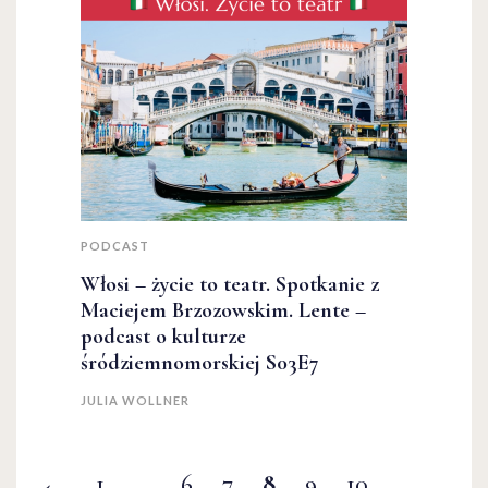
PODCAST
Włosi – życie to teatr. Spotkanie z
Maciejem Brzozowskim. Lente –
podcast o kulturze
śródziemnomorskiej S03E7
JULIA WOLLNER
←
1
…
6
7
8
9
10
…