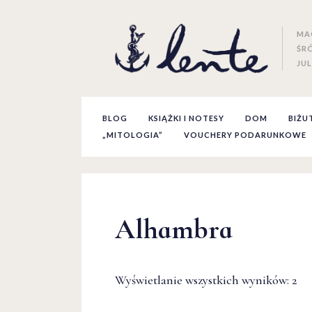
MA
ŚR
JUL
BLOG
KSIĄŻKI I NOTESY
DOM
BIŻU
„MITOLOGIA”
VOUCHERY PODARUNKOWE
Alhambra
Wyświetlanie wszystkich wyników: 2