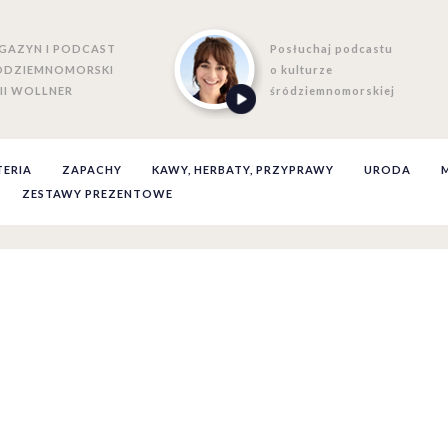
GAZYN I PODCAST
Posłuchaj podcastu
ÓDZIEMNOMORSKI
o kulturze
II WOLLNER
śródziemnomorskiej
TERIA
ZAPACHY
KAWY, HERBATY, PRZYPRAWY
URODA
ZESTAWY PREZENTOWE