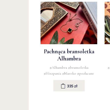
Pachnąca bransoletka
Alhambra
#Alhambra
#bransoletka
#
#Hiszpania
#Maroko
#pozłacane
335 zł