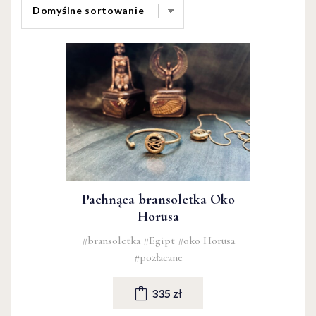
Pachnąca bransoletka Oko
Horusa
#bransoletka
#Egipt
#oko Horusa
#pozłacane
335 zł