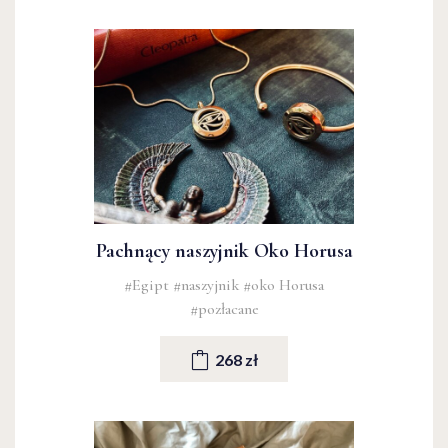
Pachnący naszyjnik Oko Horusa
#Egipt
#naszyjnik
#oko Horusa
#pozłacane
268 zł