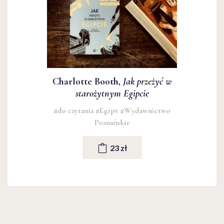
Charlotte Booth,
Jak przeżyć w
starożytnym Egipcie
#do czytania
#Egipt
#Wydawnictwo
Poznańskie
23 zł