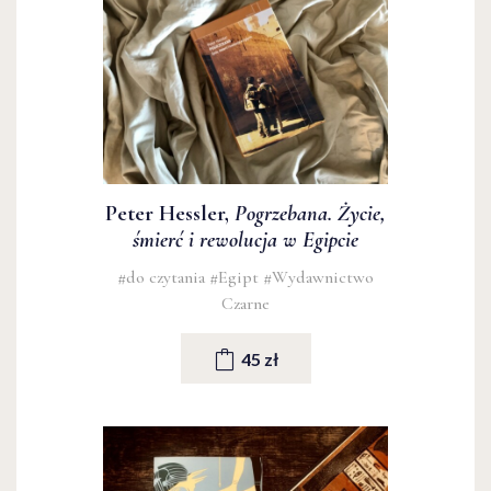
Peter Hessler,
Pogrzebana. Życie,
śmierć i rewolucja w Egipcie
#do czytania
#Egipt
#Wydawnictwo
Czarne
45 zł