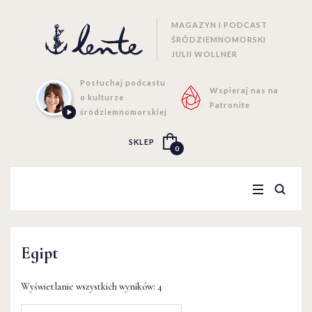
MAGAZYN I PODCAST
ŚRÓDZIEMNOMORSKI
JULII WOLLNER
Posłuchaj podcastu
Wspieraj nas na
o kulturze
Patronite
śródziemnomorskiej
SKLEP
0
Egipt
Wyświetlanie wszystkich wyników: 4