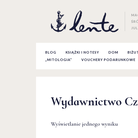
MA
ŚR
JUL
BLOG
KSIĄŻKI I NOTESY
DOM
BIŻU
„MITOLOGIA”
VOUCHERY PODARUNKOWE
Wydawnictwo Cz
Wyświetlanie jednego wyniku