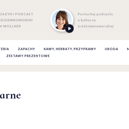
GAZYN I PODCAST
Posłuchaj podcastu
ÓDZIEMNOMORSKI
o kulturze
II WOLLNER
śródziemnomorskiej
TERIA
ZAPACHY
KAWY, HERBATY, PRZYPRAWY
URODA
ZESTAWY PREZENTOWE
arne