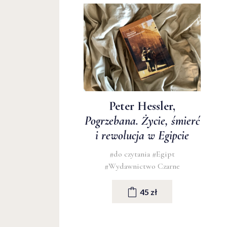
Peter Hessler,
Pogrzebana. Życie, śmierć
i rewolucja w Egipcie
#do czytania
#Egipt
#Wydawnictwo Czarne
45 zł