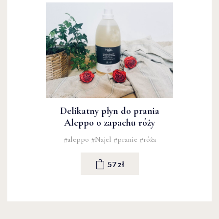
Delikatny płyn do prania
Aleppo o zapachu róży
#aleppo
#Najel
#pranie
#róża
57 zł