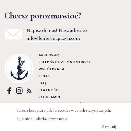
Chcesz porozmawiać?
Napisz do nas! Nasz adres to
info@lente-magazyn.com
ARCHIWUM
SKLEP ŚRÓDZIEMNOMORSKI
WSPÓŁPRACA
O NAS
FAQ
PŁATNOŚCI
REGULAMIN
POLITYKA PRYWATNOŚCI
Strona korzysta z plików cookies w celach statystycznych,
zgodnie z
Polityką prywatności
.
Ⓒ LENTE 2022 | BY
WIZJO
Zamknij