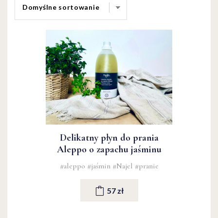
Delikatny płyn do prania
Aleppo o zapachu jaśminu
#aleppo
#jaśmin
#Najel
#pranie
57 zł