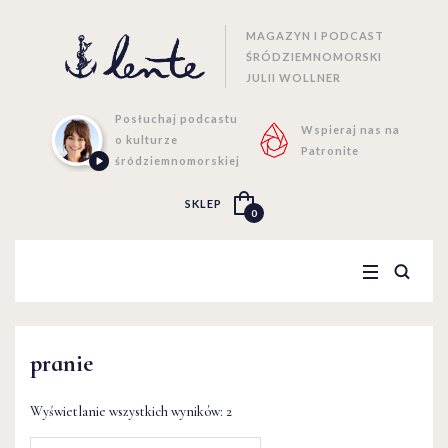
MAGAZYN I PODCAST
ŚRÓDZIEMNOMORSKI
JULII WOLLNER
Posłuchaj podcastu
Wspieraj nas na
o kulturze
Patronite
śródziemnomorskiej
SKLEP
0
pranie
Wyświetlanie wszystkich wyników: 2