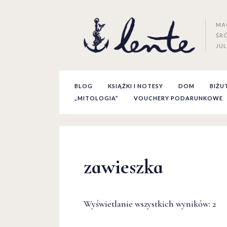
MA
ŚR
JUL
BLOG
KSIĄŻKI I NOTESY
DOM
BIŻU
„MITOLOGIA”
VOUCHERY PODARUNKOWE
zawieszka
Wyświetlanie wszystkich wyników: 2