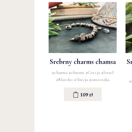
Srebrny charms chamsa
S
#chamsa
#charms
#Grecja
#Izrael
#Maroko
#Turcja
#zawieszka
#
109 zł