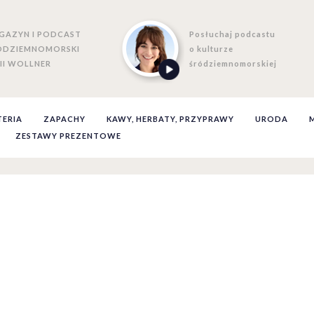
GAZYN I PODCAST
Posłuchaj podcastu
ÓDZIEMNOMORSKI
o kulturze
II WOLLNER
śródziemnomorskiej
TERIA
ZAPACHY
KAWY, HERBATY, PRZYPRAWY
URODA
ZESTAWY PREZENTOWE