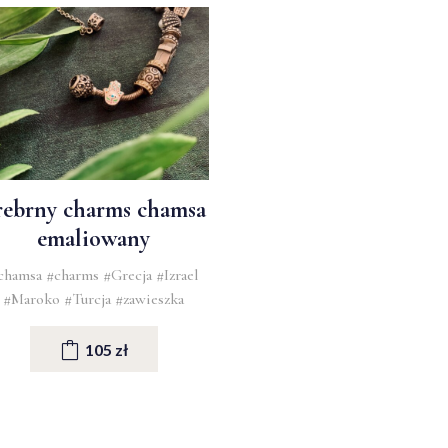
rebrny charms chamsa
emaliowany
chamsa
#charms
#Grecja
#Izrael
#Maroko
#Turcja
#zawieszka
105 zł