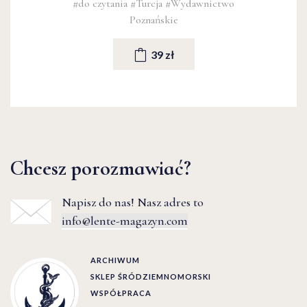
#do czytania
#Turcja
#Wydawnictwo
Poznańskie
39 zł
Chcesz porozmawiać?
Napisz do nas! Nasz adres to
info@lente-magazyn.com
ARCHIWUM
SKLEP ŚRÓDZIEMNOMORSKI
WSPÓŁPRACA