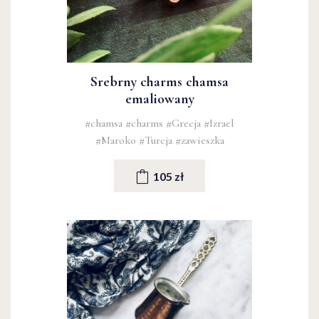
Srebrny charms chamsa
emaliowany
#chamsa
#charms
#Grecja
#Izrael
#Maroko
#Turcja
#zawieszka
105 zł