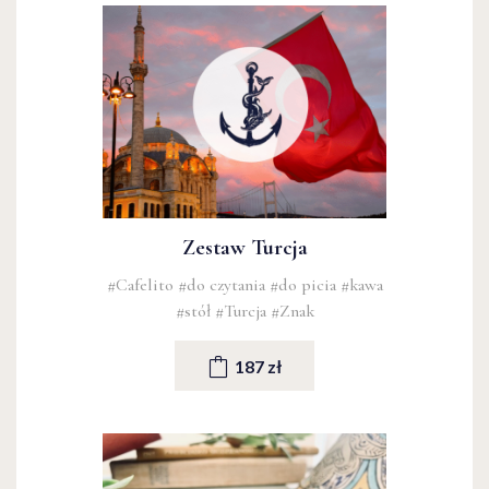
Zestaw Turcja
#Cafelito
#do czytania
#do picia
#kawa
#stół
#Turcja
#Znak
187 zł