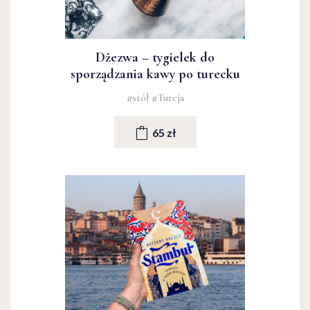
Dżezwa – tygielek do
sporządzania kawy po turecku
#stół
#Turcja
65 zł