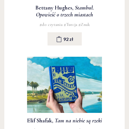
Bettany Hughes,
Stambuł.
Opowieść o trzech miastach
#do czytania
#Turcja
#Znak
92 zł
Elif Shafak,
Tam na niebie są rzeki