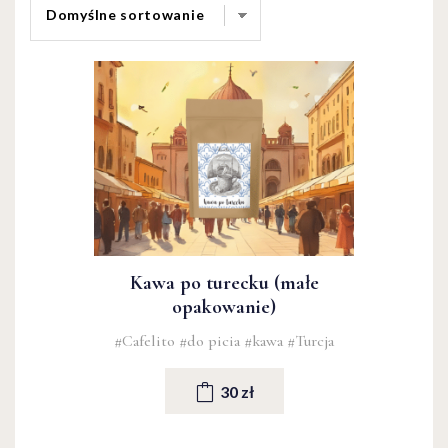
Kawa po turecku (małe
opakowanie)
#Cafelito
#do picia
#kawa
#Turcja
30 zł