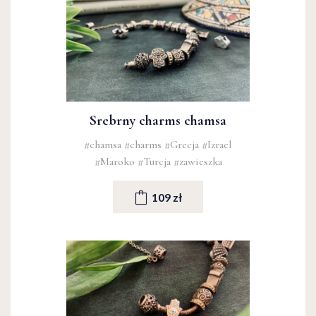
Srebrny charms chamsa
#chamsa
#charms
#Grecja
#Izrael
#Maroko
#Turcja
#zawieszka
109 zł