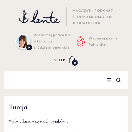
MAGAZYN I PODCAST
ŚRÓDZIEMNOMORSKI
JULII WOLLNER
Posłuchaj podcastu
Wspieraj nas na
o kulturze
Patronite
śródziemnomorskiej
SKLEP
0
Turcja
Wyświetlanie wszystkich wyników: 7