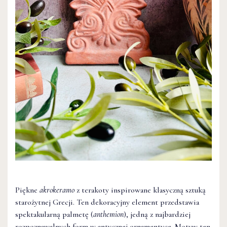
Piękne
akrokeramo
z terakoty inspirowane klasyczną sztuką
starożytnej Grecji. Ten dekoracyjny element przedstawia
spektakularną palmetę (
anthemion
), jedną z najbardziej
rozpoznawalnych form w antycznej ornamentyce. Motyw ten