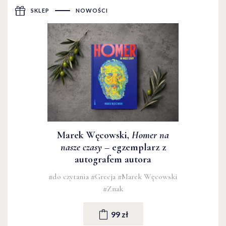
SKLEP
NOWOŚCI
Marek Węcowski,
Homer na
nasze czasy
– egzemplarz z
autografem autora
#do czytania
#Grecja
#Marek Węcowski
#Znak
99 zł