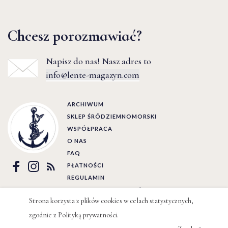
Chcesz porozmawiać?
Napisz do nas! Nasz adres to
info@lente-magazyn.com
ARCHIWUM
SKLEP ŚRÓDZIEMNOMORSKI
WSPÓŁPRACA
O NAS
FAQ
PŁATNOŚCI
REGULAMIN
POLITYKA PRYWATNOŚCI
Strona korzysta z plików cookies w celach statystycznych,
Ⓒ LENTE 2022 | BY
WIZJO
zgodnie z
Polityką prywatności
.