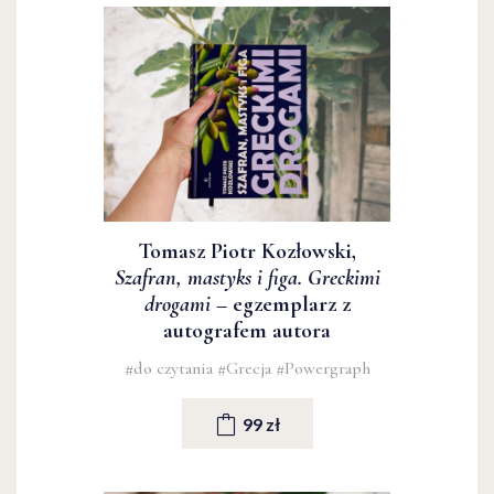
Tomasz Piotr Kozłowski,
Szafran, mastyks i figa. Greckimi
drogami
– egzemplarz z
autografem autora
#do czytania
#Grecja
#Powergraph
99 zł