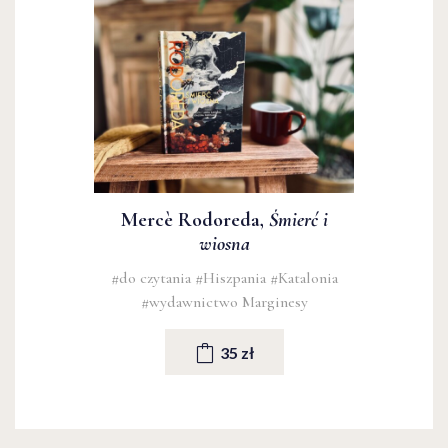
Mercè Rodoreda,
Śmierć i
wiosna
#do czytania
#Hiszpania
#Katalonia
#wydawnictwo Marginesy
35 zł