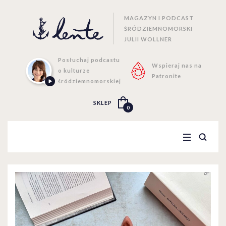
MAGAZYN I PODCAST
ŚRÓDZIEMNOMORSKI
JULII WOLLNER
Posłuchaj podcastu
Wspieraj nas na
o kulturze
Patronite
śródziemnomorskiej
SKLEP
0