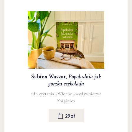
Sabina Waszut,
Popołudnia jak
gorzka czekolada
#do czytania
#Włochy
#wydawnictwo
Książnica
29 zł