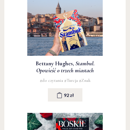
Bettany Hughes,
Stambuł.
Opowieść o trzech miastach
#do czytania
#Turcja
#Znak
92 zł