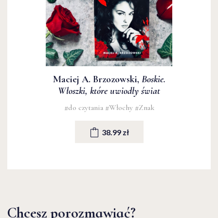
Maciej A. Brzozowski,
Boskie.
Włoszki, które uwiodły świat
#do czytania
#Włochy
#Znak
38.99 zł
Chcesz porozmawiać?