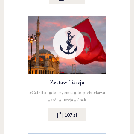
Zestaw Turcja
#Cafelito
#do czytania
#do picia
#kawa
#stół
#Turcja
#Znak
187 zł