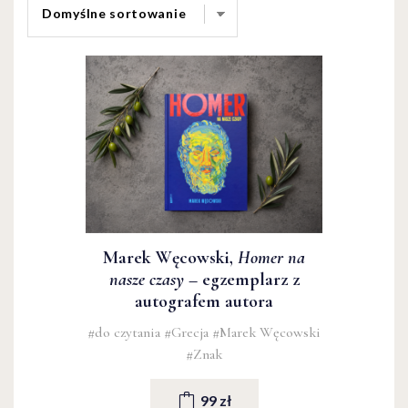
Marek Węcowski,
Homer na
nasze czasy
– egzemplarz z
autografem autora
#do czytania
#Grecja
#Marek Węcowski
#Znak
99 zł