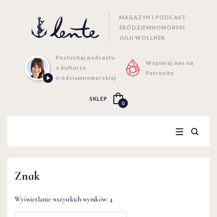
MAGAZYN I PODCAST
ŚRÓDZIEMNOMORSKI
JULII WOLLNER
Posłuchaj podcastu
Wspieraj nas na
o kulturze
Patronite
śródziemnomorskiej
SKLEP
0
Znak
Wyświetlanie wszystkich wyników: 4