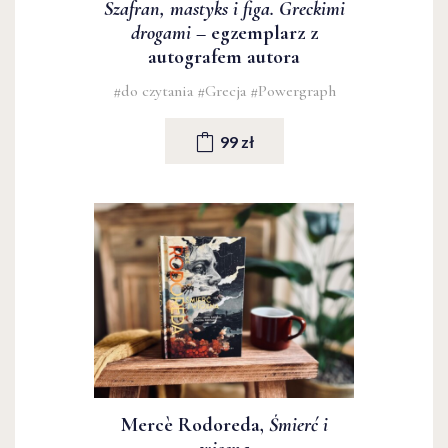
Szafran, mastyks i figa. Greckimi
drogami
– egzemplarz z
autografem autora
#do czytania
#Grecja
#Powergraph
99 zł
Mercè Rodoreda,
Śmierć i