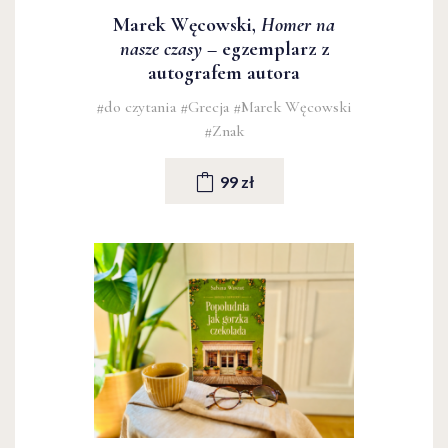
Marek Węcowski,
Homer na
nasze czasy
– egzemplarz z
autografem autora
#do czytania
#Grecja
#Marek Węcowski
#Znak
99 zł