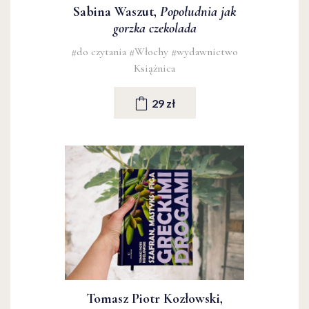
Sabina Waszut,
Popołudnia jak
gorzka czekolada
#do czytania
#Włochy
#wydawnictwo
Książnica
29 zł
Tomasz Piotr Kozłowski,