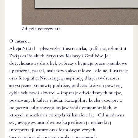
Zdjęcie rzeczywiste
O autorce:
Alicja Nikiel – plastyczka, ilustratorka, graficzka, członkini
Związku Polskich Artystów Malarzy i Grafików. Jej
dotychczasowy dorobek twórczy obejmuje prace rysunkowe
i graficzne, pastel, malarstwo akwarelowe i olejne, ilustrację
oraz fotografię. Nieustającą inspirację dla jej twórczości
artystycznej stanowią podróże, podczas których powstają
cykle szkiców i akwarel – impresje odwiedzanych miejsc,
poznawanych kultur i ludzi. Szczególnie kocha i czerpie z
bogactwa kulturowego krajów śródziemnomorskich, w
których mieszkała i tworzyła kilkanaście lat Od niedawna
swą uwagę zwraca również ku graficznej i malarskiej
interpretacji natury oraz form organicznych.
Swoją twórczość prezentowała na wystawach