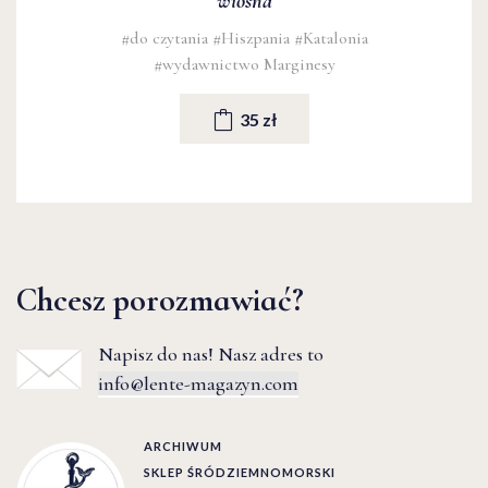
wiosna
#do czytania
#Hiszpania
#Katalonia
#wydawnictwo Marginesy
35 zł
Chcesz porozmawiać?
Napisz do nas! Nasz adres to
info@lente-magazyn.com
ARCHIWUM
SKLEP ŚRÓDZIEMNOMORSKI