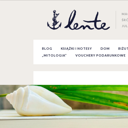
MA
ŚR
JUL
BLOG
KSIĄŻKI I NOTESY
DOM
BIŻU
„MITOLOGIA”
VOUCHERY PODARUNKOWE