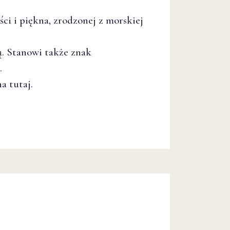
ci i piękna, zrodzonej z morskiej
ą. Stanowi także znak
.
na
tutaj.