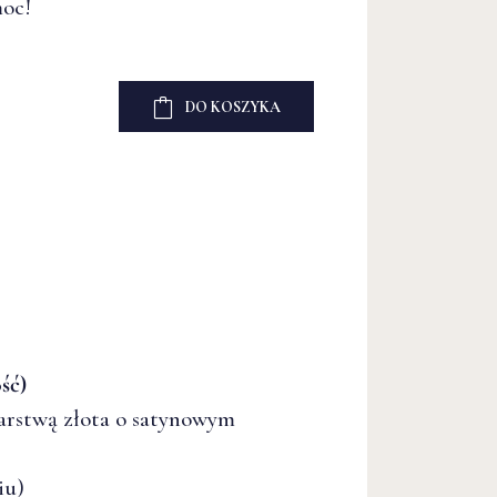
moc!
DO KOSZYKA
ść)
rstwą złota o satynowym
iu)