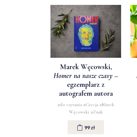
Marek Węcowski,
Homer na nasze czasy
–
egzemplarz z
autografem autora
#do czytania
#Grecja
#Marek
Węcowski
#Znak
99 zł