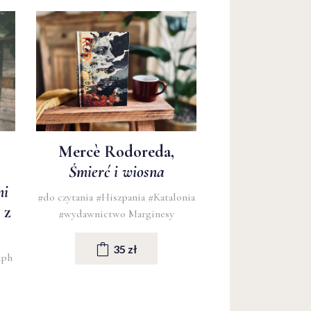
Mercè Rodoreda,
Śmierć i wiosna
mi
#do czytania
#Hiszpania
#Katalonia
 z
#wydawnictwo Marginesy
35 zł
aph