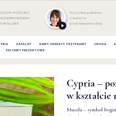
GAZYN I PODCAST
Posłuchaj podcastu
ÓDZIEMNOMORSKI
o kulturze
II WOLLNER
śródziemnomorskiej
TERIA
ZAPACHY
KAWY, HERBATY, PRZYPRAWY
URODA
ZESTAWY PREZENTOWE
Cypria – po
w kształcie 
Muszla – symbol bogini