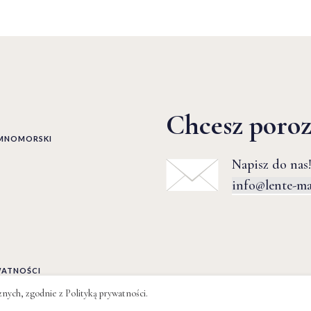
Chcesz poro
EMNOMORSKI
Napisz do nas!
info@lente-m
WATNOŚCI
cznych, zgodnie z
Polityką prywatności
.