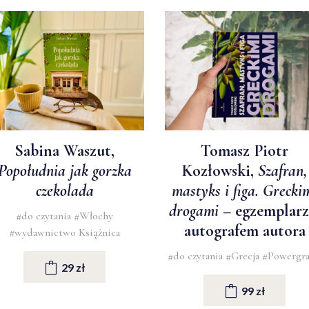
Sabina Waszut,
Tomasz Piotr
Popołudnia jak gorzka
Kozłowski,
Szafran,
czekolada
mastyks i figa. Grecki
drogami
– egzemplarz
#do czytania
#Włochy
autografem autora
#wydawnictwo Książnica
#do czytania
#Grecja
#Powergr
29 zł
99 zł