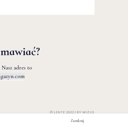
zmawiać?
 Nasz adres to
agazyn.com
Ⓒ LENTE 2022 | BY
WIZJO
Zamknij