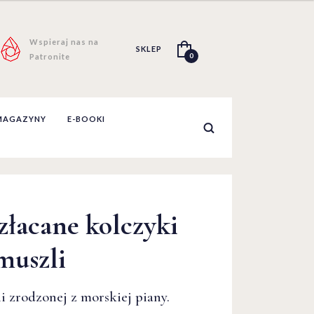
Wspieraj nas na
SKLEP
0
Patronite
MAGAZYNY
E-BOOKI
złacane kolczyki
muszli
 zrodzonej z morskiej piany.