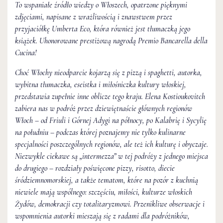
To wspaniałe źródło wiedzy o Włoszech, opatrzone pięknymi
zdjęciami, napisane z wrażliwością i znawstwem przez
przyjaciółkę Umberta Eco, która również jest tłumaczką jego
książek. Uhonorowane prestiżową nagrodą Premio Bancarella della
Cucina!
Choć Włochy nieodparcie kojarzą się z pizzą i spaghetti, autorka,
wybitna tłumaczka, eseistka i miłośniczka kultury włoskiej,
przedstawia zupełnie inne oblicze tego kraju. Elena Kostioukovitch
zabiera nas w podróż przez dziewiętnaście głównych regionów
Włoch – od Friuli i Górnej Adygi na północy, po Kalabrię i Sycylię
na południu – podczas której poznajemy nie tylko kulinarne
specjalności poszczególnych regionów, ale też ich kulturę i obyczaje.
Niezwykle ciekawe są „intermezza” w tej podróży z jednego miejsca
do drugiego – rozdziały poświęcone pizzy, risotto, diecie
śródziemnomorskiej, a także tematom, które na pozór z kuchnią
niewiele mają wspólnego: szczęściu, miłości, kulturze włoskich
Żydów, demokracji czy totalitaryzmowi. Przenikliwe obserwacje i
wspomnienia autorki mieszają się z radami dla podróżników,