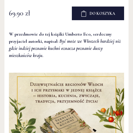
69.90 zł
DO KOSZYKA
W przedmowie do tej książki Umberto Eco, serdeczny
przyjaciel autorki, napisał:
Być może we Włoszech bardziej niż
gdzie indziej poznanie kuchni oznacza poznanie duszy
mieszkańców kraju.