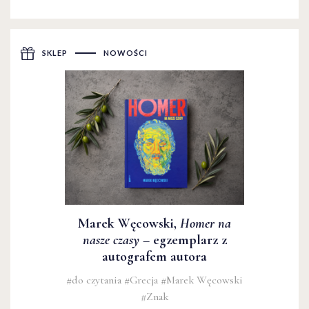
SKLEP
NOWOŚCI
Marek Węcowski,
Homer na
nasze czasy
– egzemplarz z
autografem autora
#do czytania
#Grecja
#Marek Węcowski
#Znak