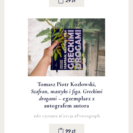
29 zł
Tomasz Piotr Kozłowski,
Szafran, mastyks i figa. Greckimi
drogami
– egzemplarz z
autografem autora
#do czytania
#Grecja
#Powergraph
99 zł