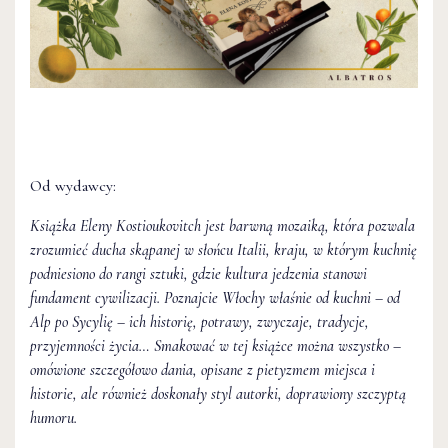
Od wydawcy:
Książka Eleny Kostioukovitch jest barwną mozaiką, która pozwala
zrozumieć ducha skąpanej w słońcu Italii, kraju, w którym kuchnię
podniesiono do rangi sztuki, gdzie kultura jedzenia stanowi
fundament cywilizacji. Poznajcie Włochy właśnie od kuchni – od
Alp po Sycylię – ich historię, potrawy, zwyczaje, tradycje,
przyjemności życia… Smakować w tej książce można wszystko –
omówione szczegółowo dania, opisane z pietyzmem miejsca i
historie, ale również doskonały styl autorki, doprawiony szczyptą
humoru.