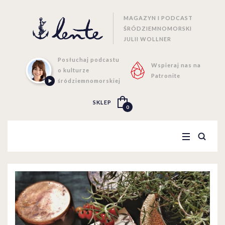
MAGAZYN I PODCAST
ŚRÓDZIEMNOMORSKI
JULII WOLLNER
Posłuchaj podcastu
Wspieraj nas na
o kulturze
Patronite
śródziemnomorskiej
SKLEP
0