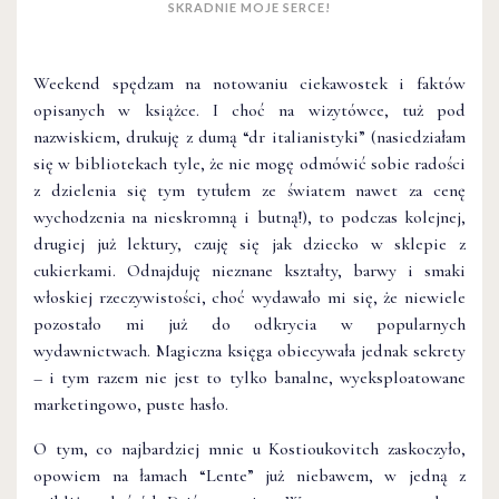
SKRADNIE MOJE SERCE!
Weekend spędzam na notowaniu ciekawostek i faktów
opisanych w książce. I choć na wizytówce, tuż pod
nazwiskiem, drukuję z dumą “dr italianistyki” (nasiedziałam
się w bibliotekach tyle, że nie mogę odmówić sobie radości
z dzielenia się tym tytułem ze światem nawet za cenę
wychodzenia na nieskromną i butną!), to podczas kolejnej,
drugiej już lektury, czuję się jak dziecko w sklepie z
cukierkami. Odnajduję nieznane kształty, barwy i smaki
włoskiej rzeczywistości, choć wydawało mi się, że niewiele
pozostało mi już do odkrycia w popularnych
wydawnictwach. Magiczna księga obiecywała jednak sekrety
– i tym razem nie jest to tylko banalne, wyeksploatowane
marketingowo, puste hasło.
O tym, co najbardziej mnie u Kostioukovitch zaskoczyło,
opowiem na łamach “Lente” już niebawem, w jedną z