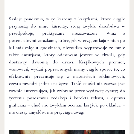
Szaleje pandemia, więc kartony z książkami, które ciągle
przynoszą do mnie kurierzy, stoją zwykle dzień-dwa w
przedpokoju, praktycznie niezauważone. Wraz z
potencjalnymi zarazkami, które, jak wierzę, znikają z nich po
kilkudziesięciu godzinach, nierzadko wyparowuje ze mnie
także entuzjazm, który odczuwam jeszcze w chwili, gdy
dostawcy dzwonią do drzwi. Książkowych premier,
wznowień, wydań poprawionych mamy ciągle sporo; to, co
efektownie prezentuje się w materiałach reklamowych,
często zawodzi jednak na żywo. Treść całości nie zawsze jest
równie interesująca, jak wybrane przez wydawcę cytaty; do
życzenia pozostawia redakcja i korekta tekstu, a oprawa
graficzna – choć nie zwykłam oceniać książek po okładce –
nie cieszy zmysłów, nie przyciąga uwagi.