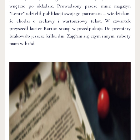
wnętrze po składzie. Prowadzony przeze mnie magazyn
“Lente” udzielił publikacji swojego patronatu – wiedziałam,
że chodzi o ciekawy i wartościowy tekst. W czwartek
przyszedł kurier. Karton stanął w przedpokoju. Do premiery
brakowało jeszcze kilku dni. Zajęłam się czym innym, roboty
mam w bród.