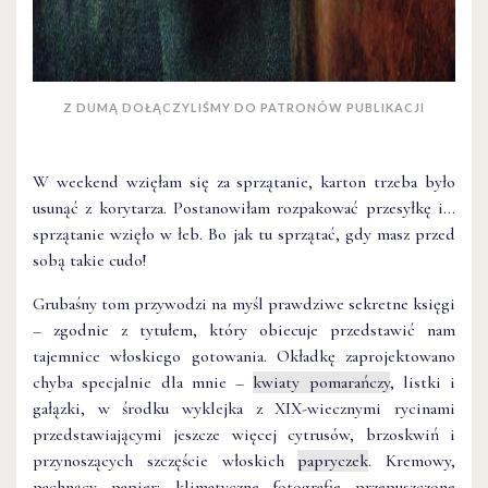
Z DUMĄ DOŁĄCZYLIŚMY DO PATRONÓW PUBLIKACJI
W weekend wzięłam się za sprzątanie, karton trzeba było
usunąć z korytarza. Postanowiłam rozpakować przesyłkę i…
sprzątanie wzięło w łeb. Bo jak tu sprzątać, gdy masz przed
sobą takie cudo!
Grubaśny tom przywodzi na myśl prawdziwe sekretne księgi
– zgodnie z tytułem, który obiecuje przedstawić nam
tajemnice włoskiego gotowania. Okładkę zaprojektowano
chyba specjalnie dla mnie –
kwiaty pomarańczy
, listki i
gałązki, w środku wyklejka z XIX-wiecznymi rycinami
przedstawiającymi jeszcze więcej cytrusów, brzoskwiń i
przynoszących szczęście włoskich
papryczek
. Kremowy,
pachnący papier; klimatyczne fotografie przepuszczone