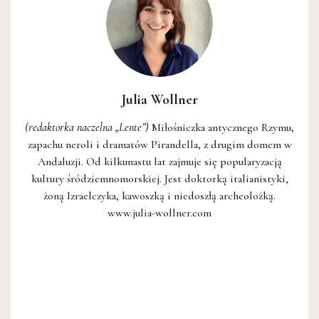
Julia Wollner
(redaktorka naczelna
„Lente”
)
Miłośniczka antycznego Rzymu,
zapachu neroli i dramatów Pirandella, z drugim domem w
Andaluzji. Od kilkunastu lat zajmuje się popularyzacją
kultury śródziemnomorskiej. Jest doktorką italianistyki,
żoną Izraelczyka, kawoszką i niedoszłą archeolożką.
www.julia-wollner.com