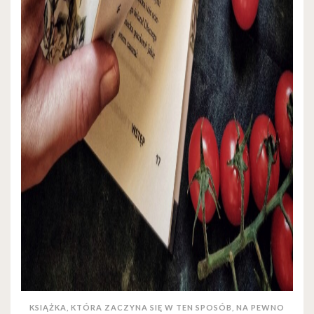
KSIĄŻKA, KTÓRA ZACZYNA SIĘ W TEN SPOSÓB, NA PEWNO