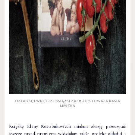
OKŁADKĘ I WNĘTRZE KSIĄŻKI ZAPROJEKTOWAŁA KASIA
MESZKA
Książkę Eleny Kostioukovitch miałam okazję przeczytać
jeszcze przed premierą; widziałam także projekt okładki i