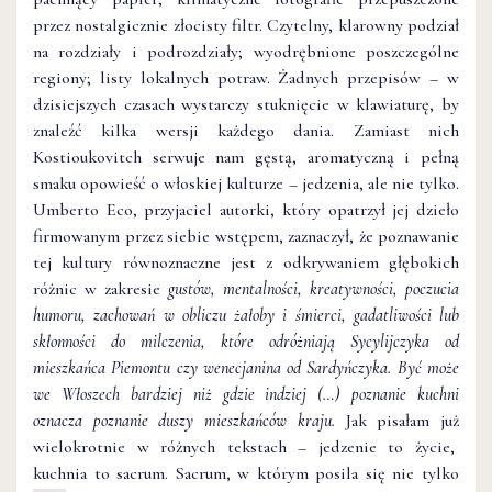
przez nostalgicznie złocisty filtr. Czytelny, klarowny podział
na rozdziały i podrozdziały; wyodrębnione poszczególne
regiony; listy lokalnych potraw. Żadnych przepisów – w
dzisiejszych czasach wystarczy stuknięcie w klawiaturę, by
znaleźć kilka wersji każdego dania. Zamiast nich
Kostioukovitch serwuje nam gęstą, aromatyczną i pełną
smaku opowieść o włoskiej kulturze – jedzenia, ale nie tylko.
Umberto Eco, przyjaciel autorki, który opatrzył jej dzieło
firmowanym przez siebie wstępem, zaznaczył, że poznawanie
tej kultury równoznaczne jest z odkrywaniem głębokich
różnic w zakresie
gustów, mentalności, kreatywności, poczucia
humoru, zachowań w obliczu żałoby i śmierci, gadatliwości lub
skłonności do milczenia, które odróżniają Sycylijczyka od
mieszkańca Piemontu czy wenecjanina od Sardyńczyka. Być może
we Włoszech bardziej niż gdzie indziej (…) poznanie kuchni
oznacza poznanie duszy mieszkańców kraju.
Jak pisałam już
wielokrotnie w różnych tekstach – jedzenie to życie,
kuchnia to sacrum. Sacrum, w którym posila się nie tylko