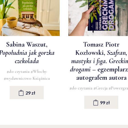
Sabina Waszut,
Tomasz Piotr
Popołudnia jak gorzka
Kozłowski,
Szafran,
czekolada
mastyks i figa. Grecki
drogami
– egzemplarz
#do czytania
#Włochy
autografem autora
#wydawnictwo Książnica
#do czytania
#Grecja
#Powergr
29 zł
99 zł