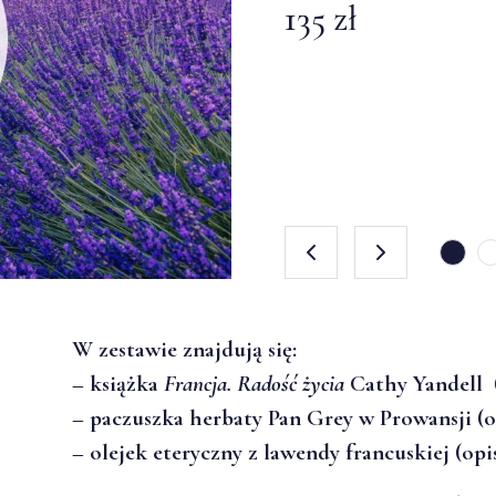
135 zł
135 zł
135 zł
135 zł
135 zł
W zestawie znajdują się:
– książka
Francja. Radość życia
Cathy Yandell 
– paczuszka herbaty Pan Grey w Prowansji (
– olejek eteryczny z lawendy francuskiej (op