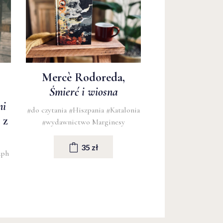
Mercè Rodoreda,
Śmierć i wiosna
mi
#do czytania
#Hiszpania
#Katalonia
 z
#wydawnictwo Marginesy
35 zł
aph