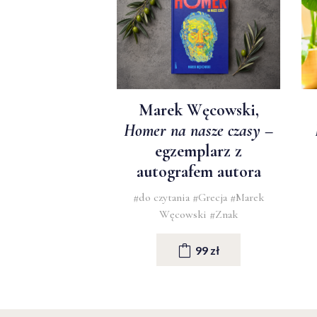
Marek Węcowski,
Homer na nasze czasy
–
egzemplarz z
autografem autora
#do czytania
#Grecja
#Marek
Węcowski
#Znak
99 zł