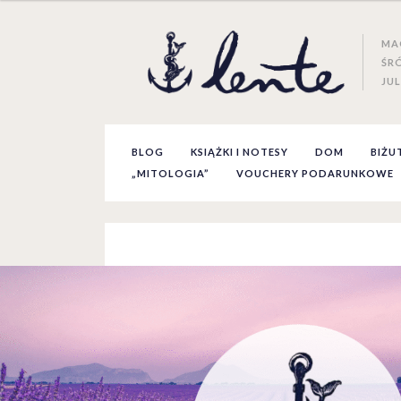
MA
ŚR
JUL
BLOG
KSIĄŻKI I NOTESY
DOM
BIŻU
„MITOLOGIA”
VOUCHERY PODARUNKOWE