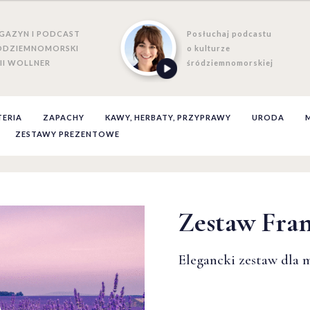
GAZYN I PODCAST
Posłuchaj podcastu
ÓDZIEMNOMORSKI
o kulturze
II WOLLNER
śródziemnomorskiej
TERIA
ZAPACHY
KAWY, HERBATY, PRZYPRAWY
URODA
ZESTAWY PREZENTOWE
Zestaw Fran
Zestaw Fran
Zestaw Fran
Zestaw Fran
Zestaw Fran
Elegancki zestaw dla m
Elegancki zestaw dla m
Elegancki zestaw dla m
Elegancki zestaw dla m
Elegancki zestaw dla m