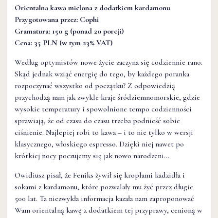
Orientalna kawa mielona z dodatkiem kardamonu
Przygotowana przez:
Cophi
Gramatura: 150 g (ponad 20 porcji)
Cena: 35 PLN (w tym 23% VAT)
Według optymistów nowe życie zaczyna się codziennie rano.
Skąd jednak wziąć energię do tego, by każdego poranka
rozpoczynać wszystko od początku? Z odpowiedzią
przychodzą nam jak zwykle kraje śródziemnomorskie, gdzie
wysokie temperatury i spowolnione tempo codzienności
sprawiają, że od czasu do czasu trzeba podnieść sobie
ciśnienie. Najlepiej robi to kawa – i to nie tylko w wersji
klasycznego, włoskiego espresso. Dzięki niej nawet po
krótkiej nocy poczujemy się jak nowo narodzeni…
Owidiusz pisał, że Feniks żywił się kroplami kadzidła i
sokami z kardamonu, które pozwalały mu żyć przez długie
500 lat. Ta niezwykła informacja kazała nam zaproponować
Wam orientalną kawę z dodatkiem tej przyprawy, cenioną w