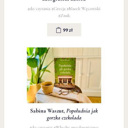
#do czytania
#Grecja
#Marek Węcowski
#Znak
99 zł
Sabina Waszut,
Popołudnia jak
gorzka czekolada
#do czytania
#Włochy
#wydawnictwo