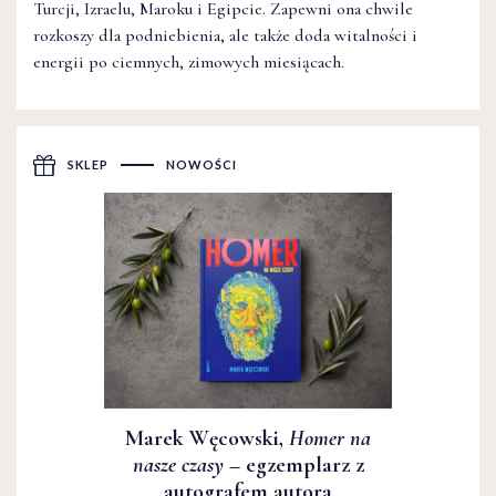
Turcji, Izraelu, Maroku i Egipcie. Zapewni ona chwile
rozkoszy dla podniebienia, ale także doda witalności i
energii po ciemnych, zimowych miesiącach.
SKLEP
NOWOŚCI
Marek Węcowski,
Homer na
nasze czasy
– egzemplarz z
autografem autora