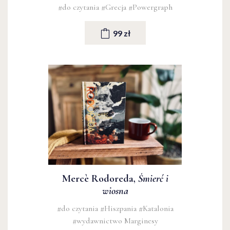
#do czytania
#Grecja
#Powergraph
99 zł
Mercè Rodoreda,
Śmierć i
wiosna
#do czytania
#Hiszpania
#Katalonia
#wydawnictwo Marginesy