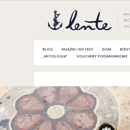
MA
ŚR
JUL
BLOG
KSIĄŻKI I NOTESY
DOM
BIŻU
„MITOLOGIA”
VOUCHERY PODARUNKOWE