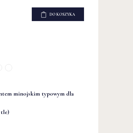
DO KOSZYKA
DO KOSZYKA
DO KOSZYKA
entem minojskim typowym dla
tle)