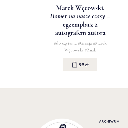
Marek Węcowski,
Homer na nasze czasy
–
egzemplarz z
autografem autora
#do czytania
#Grecja
#Marek
Węcowski
#Znak
99 zł
ARCHIWUM