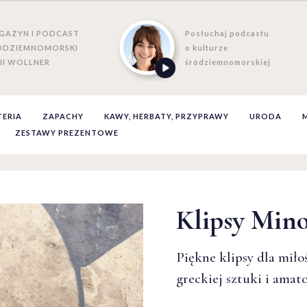
GAZYN I PODCAST
Posłuchaj podcastu
ÓDZIEMNOMORSKI
o kulturze
II WOLLNER
śródziemnomorskiej
TERIA
ZAPACHY
KAWY, HERBATY, PRZYPRAWY
URODA
ZESTAWY PREZENTOWE
Klipsy Min
Klipsy Min
Klipsy Min
Piękne klipsy dla miło
Piękne klipsy dla miło
Piękne klipsy dla miło
greckiej sztuki i amato
greckiej sztuki i amato
greckiej sztuki i amato