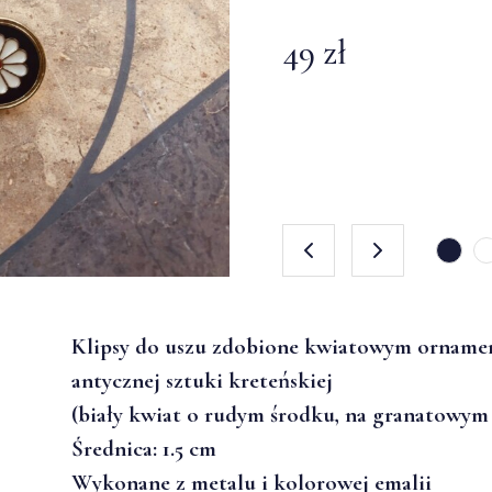
49 zł
49 zł
49 zł
Klipsy do uszu zdobione kwiatowym ornam
antycznej sztuki kreteńskiej
(biały kwiat o rudym środku, na granatowym 
Średnica: 1.5 cm
Wykonane z metalu i kolorowej emalii