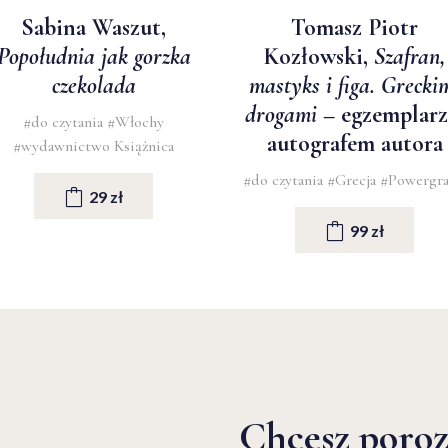
Sabina Waszut,
Tomasz Piotr
Popołudnia jak gorzka
Kozłowski,
Szafran,
czekolada
mastyks i figa. Grecki
drogami
– egzemplarz
#do czytania
#Włochy
autografem autora
#wydawnictwo Książnica
#do czytania
#Grecja
#Powergr
29 zł
99 zł
Chcesz poro