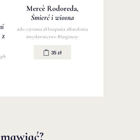
Mercè Rodoreda,
Śmierć i wiosna
mi
#do czytania
#Hiszpania
#Katalonia
 z
#wydawnictwo Marginesy
35 zł
aph
zmawiać?