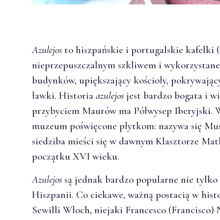
Azulejos
to hiszpańskie i portugalskie kafelki 
nieprzepuszczalnym szkliwem i wykorzystane 
budynków, upiększający kościoły, pokrywając
ławki. Historia
azulejos
jest bardzo bogata i wi
przybyciem Maurów ma Półwysep Iberyjski. 
muzeum poświęcone płytkom: nazywa się Mu
siedziba mieści się w dawnym Klasztorze Matk
początku XVI wieku.
Azulejos
są jednak bardzo popularne nie tylko 
Hiszpanii. Co ciekawe, ważną postacią w hist
Sewilli Włoch, niejaki Francesco (Francisco) 