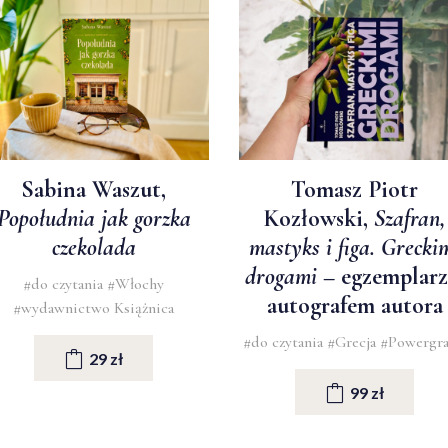
Sabina Waszut,
Tomasz Piotr
Popołudnia jak gorzka
Kozłowski,
Szafran,
czekolada
mastyks i figa. Grecki
drogami
– egzemplarz
#do czytania
#Włochy
autografem autora
#wydawnictwo Książnica
#do czytania
#Grecja
#Powergr
29 zł
99 zł