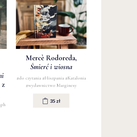
Mercè Rodoreda,
Śmierć i wiosna
mi
#do czytania
#Hiszpania
#Katalonia
 z
#wydawnictwo Marginesy
35 zł
aph