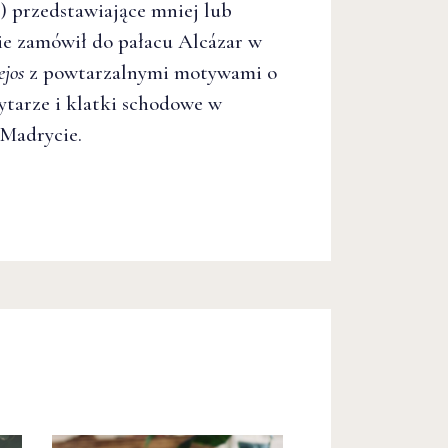
) przedstawiające mniej lub
kie zamówił do pałacu Alcázar w
ejos
z powtarzalnymi motywami o
ytarze i klatki schodowe w
 Madrycie.