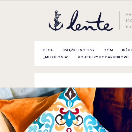
MA
ŚR
JUL
BLOG
KSIĄŻKI I NOTESY
DOM
BIŻU
„MITOLOGIA”
VOUCHERY PODARUNKOWE