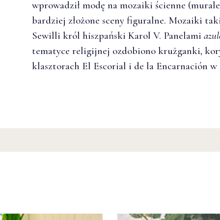
wprowadził modę na mozaiki ścienne (murale
bardziej złożone sceny figuralne. Mozaiki ta
Sewilli król hiszpański Karol V. Panelami
azul
tematyce religijnej ozdobiono krużganki, kor
klasztorach El Escorial i de la Encarnación w