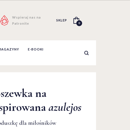
Wspieraj nas na
SKLEP
0
Patronite
MAGAZYNY
E-BOOKI
oszewka na
nspirowana
azulejos
oduszkę dla miłośników