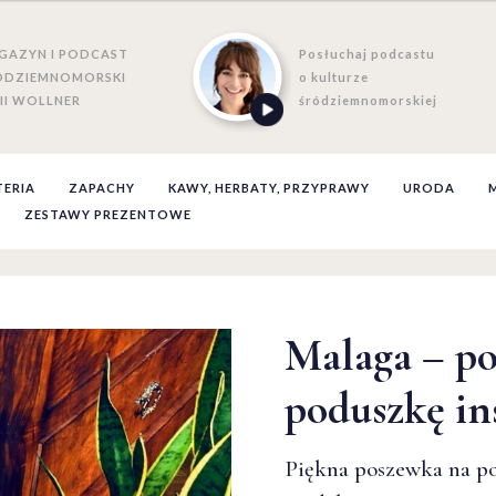
GAZYN I PODCAST
Posłuchaj podcastu
ÓDZIEMNOMORSKI
o kulturze
II WOLLNER
śródziemnomorskiej
TERIA
ZAPACHY
KAWY, HERBATY, PRZYPRAWY
URODA
ZESTAWY PREZENTOWE
Malaga – p
poduszkę i
Piękna poszewka na p