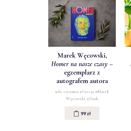
Marek Węcowski,
Homer na nasze czasy
–
egzemplarz z
autografem autora
#do czytania
#Grecja
#Marek
Węcowski
#Znak
99 zł