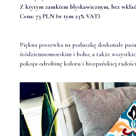
Z krytym zamkiem błyskawicznym, bez wkła
Cena: 73 PLN (w tym 23% VAT)
Piękna poszewka na poduszkę doskonale pasu
śródziemnomorskim i boho, a także wszystkic
pokoju odrobinę koloru i hiszpańskiej radości