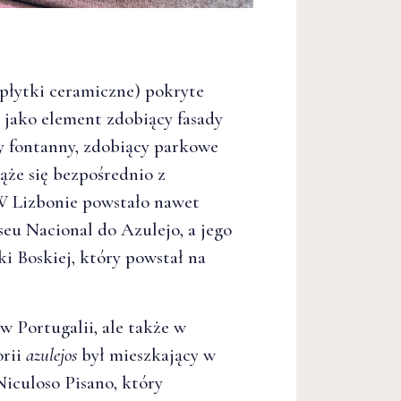
(płytki ceramiczne) pokryte
jako element zdobiący fasady
y fontanny, zdobiący parkowe
ąże się bezpośrednio z
W Lizbonie powstało nawet
seu Nac
ional do Azulejo, a jego
i Boskiej, który powstał na
w Portugalii, ale także w
orii
azulejos
był mieszkający w
Niculoso Pisano, który