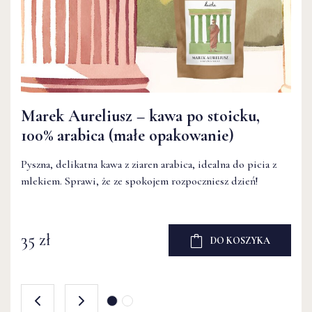
Marek Aureliusz – kawa po stoicku,
Marek Aureliusz – kawa po stoicku,
100% arabica (małe opakowanie)
100% arabica (małe opakowanie)
Pyszna, delikatna kawa z ziaren arabica, idealna do picia z
Pyszna, delikatna kawa z ziaren arabica, idealna do picia z
mlekiem. Sprawi, że ze spokojem rozpoczniesz dzień!
mlekiem. Sprawi, że ze spokojem rozpoczniesz dzień!
35 zł
DO KOSZYKA
35 zł
DO KOSZYKA