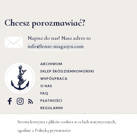
Chcesz porozmawiać?
Napisz do nas! Nasz adres to
info@lente-magazyn.com
ARCHIWUM
SKLEP ŚRÓDZIEMNOMORSKI
WSPÓŁPRACA
O NAS
FAQ
PŁATNOŚCI
REGULAMIN
POLITYKA PRYWATNOŚCI
Strona korzysta z plików cookies w celach statystycznych,
zgodnie z
Polityką prywatności
.
Ⓒ LENTE 2022 | BY
WIZJO