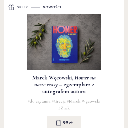
SKLEP
NOWOŚCI
Marek Węcowski,
Homer na
nasze czasy
– egzemplarz z
autografem autora
#do czytania
#Grecja
#Marek Węcowski
#Znak
99 zł