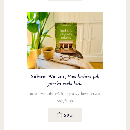
Sabina Waszut,
Popołudnia jak
gorzka czekolada
#do czytania
#Włochy
#wydawnictwo
Książnica
29 zł