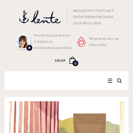
MAGAZYN I PODCAST
ŚRÓDZIEMNOMORSKI
JULII WOLLNER
Posłuchaj podcastu
Wspieraj nas na
o kulturze
Patronite
śródziemnomorskiej
SKLEP
0