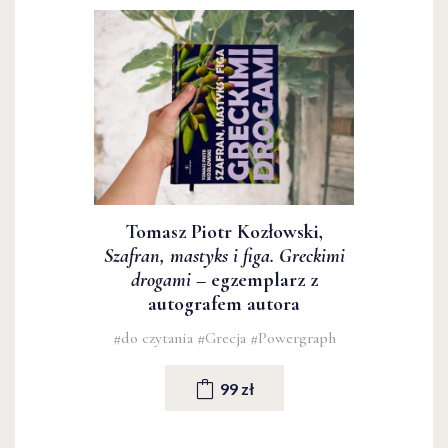
Tomasz Piotr Kozłowski,
Szafran, mastyks i figa. Greckimi
drogami
– egzemplarz z
autografem autora
#do czytania
#Grecja
#Powergraph
99 zł