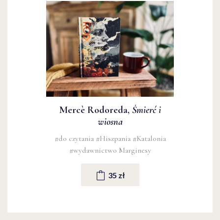
Mercè Rodoreda,
Śmierć i
wiosna
#do czytania
#Hiszpania
#Katalonia
#wydawnictwo Marginesy
35 zł