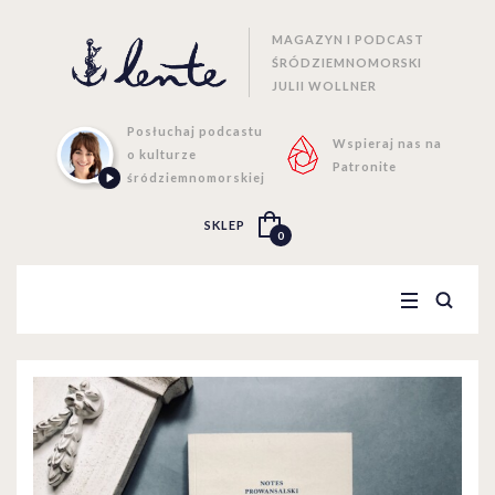
MAGAZYN I PODCAST
ŚRÓDZIEMNOMORSKI
JULII WOLLNER
Posłuchaj podcastu
Wspieraj nas na
o kulturze
Patronite
śródziemnomorskiej
SKLEP
0