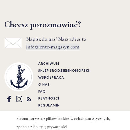
Chcesz porozmawiać?
Napisz do nas! Nasz adres to
info@lente-magazyn.com
ARCHIWUM
SKLEP ŚRÓDZIEMNOMORSKI
WSPÓŁPRACA
O NAS
FAQ
PŁATNOŚCI
REGULAMIN
POLITYKA PRYWATNOŚCI
Strona korzysta z plików cookies w celach statystycznych,
zgodnie z
Polityką prywatności
.
Ⓒ LENTE 2022 | BY
WIZJO