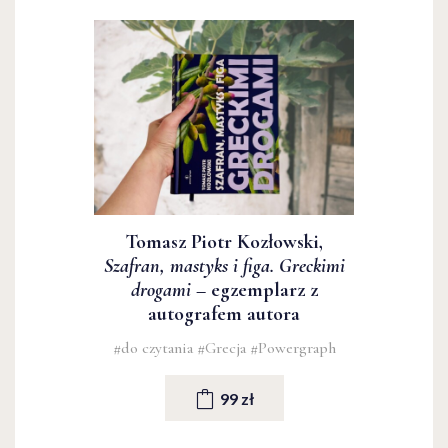
Tomasz Piotr Kozłowski,
Szafran, mastyks i figa. Greckimi
drogami
– egzemplarz z
autografem autora
#do czytania
#Grecja
#Powergraph
99 zł