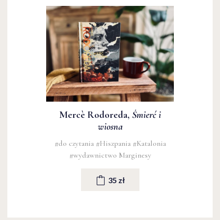
Mercè Rodoreda,
Śmierć i
wiosna
#do czytania
#Hiszpania
#Katalonia
#wydawnictwo Marginesy
35 zł