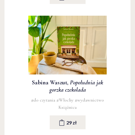
Sabina Waszut,
Popołudnia jak
gorzka czekolada
#do czytania
#Włochy
#wydawnictwo
Książnica
29 zł