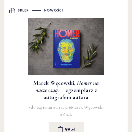
SKLEP
NOWOŚCI
Marek Węcowski,
Homer na
nasze czasy
– egzemplarz z
autografem autora
#do czytania
#Grecja
#Marek Węcowski
#Znak
99 zł