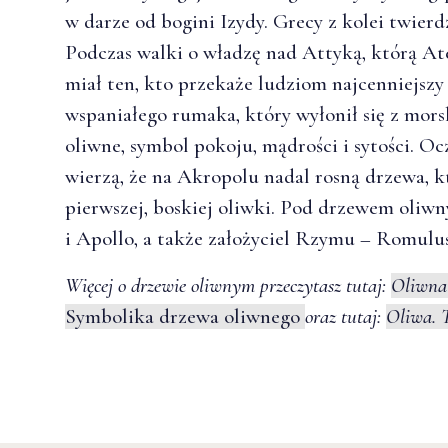
w darze od bogini Izydy. Grecy z kolei twierdz
Podczas walki o władzę nad Attyką, którą At
miał ten, kto przekaże ludziom najcenniejszy
wspaniałego rumaka, który wyłonił się z mors
oliwne, symbol pokoju, mądrości i sytości. Oc
wierzą, że na Akropolu nadal rosną drzewa, 
pierwszej, boskiej oliwki. Pod drzewem oliwn
i Apollo, a także założyciel Rzymu – Romul
Więcej o drzewie oliwnym przeczytasz tutaj:
Oliwna 
Symbolika drzewa oliwnego
oraz tutaj:
Oliwa. 