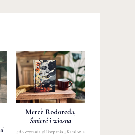
Mercè Rodoreda,
Śmierć i wiosna
mi
#do czytania
#Hiszpania
#Katalonia