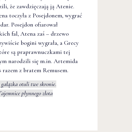
ili, że zawdzięczają ją Atenie.
ena toczyła z Posejdonem, wygrać
 dar. Posejdon ofiarował
kich fal, Atena zaś – drzewo
zywiście bogini wygrała, a Grecy
które są praprawnuczkami tej
ym narodzili się m.in. Artemida
us razem z bratem Remusem.
gałązka otuli twe skronie
.
Tajemnice płynnego złota