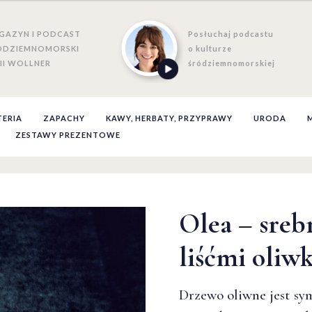
GAZYN I PODCAST
Posłuchaj podcastu
ÓDZIEMNOMORSKI
o kulturze
II WOLLNER
śródziemnomorskiej
TERIA
ZAPACHY
KAWY, HERBATY, PRZYPRAWY
URODA
ZESTAWY PREZENTOWE
Olea – sreb
Olea – sreb
liśćmi oliwk
liśćmi oliwk
Drzewo oliwne jest sy
Drzewo oliwne jest sy