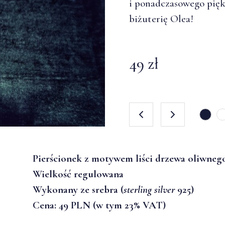
i ponadczasowego piękn
i ponadczasowego piękn
biżuterię Olea!
biżuterię Olea!
49 zł
49 zł
Pierścionek z motywem liści drzewa oliwneg
Wielkość regulowana
Wykonany ze srebra (
sterling silver
925)
Cena: 49 PLN (w tym 23% VAT)