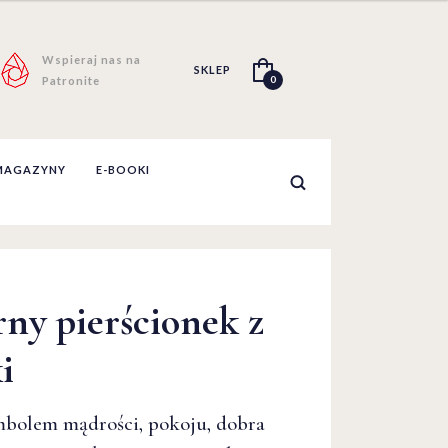
Wspieraj nas na
SKLEP
0
Patronite
MAGAZYNY
E-BOOKI
rny pierścionek z
rny pierścionek z
i
i
mbolem mądrości, pokoju, dobra
mbolem mądrości, pokoju, dobra