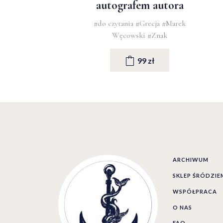
autografem autora
#do czytania
#Grecja
#Marek
Węcowski
#Znak
99 zł
ARCHIWUM
SKLEP ŚRÓDZI
WSPÓŁPRACA
O NAS
FAQ