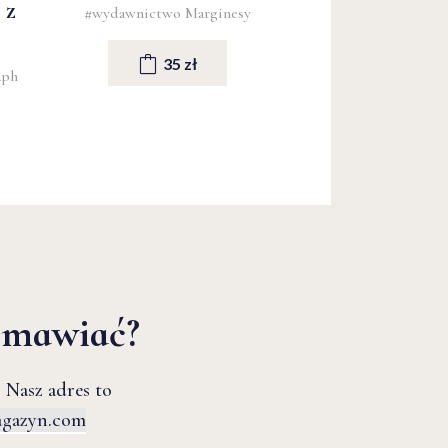
 z
#wydawnictwo Marginesy
35 zł
aph
zmawiać?
 Nasz adres to
agazyn.com