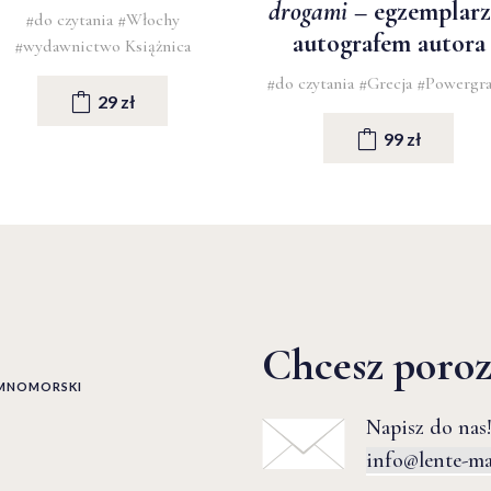
drogami
– egzemplarz
#do czytania
#Włochy
autografem autora
#wydawnictwo Książnica
#do czytania
#Grecja
#Powergr
29 zł
99 zł
Chcesz poro
EMNOMORSKI
Napisz do nas!
info@lente-m