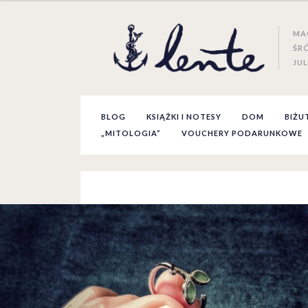
MA
ŚR
JUL
BLOG
KSIĄŻKI I NOTESY
DOM
BIŻU
„MITOLOGIA”
VOUCHERY PODARUNKOWE