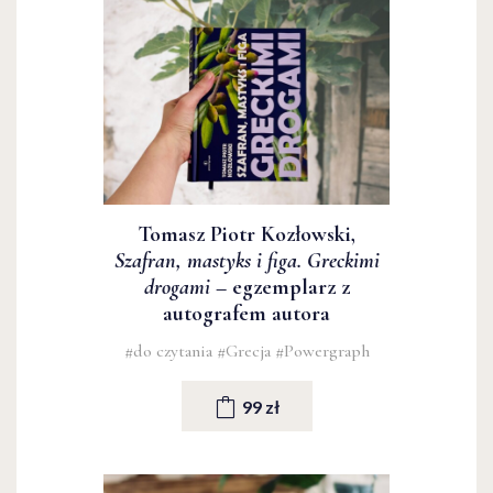
Tomasz Piotr Kozłowski,
Szafran, mastyks i figa. Greckimi
drogami
– egzemplarz z
autografem autora
#do czytania
#Grecja
#Powergraph
99 zł