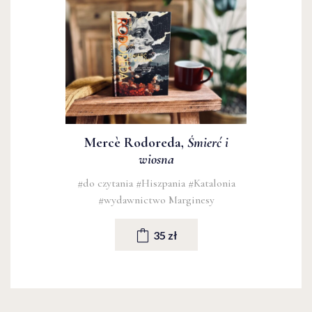
Mercè Rodoreda,
Śmierć i
wiosna
#do czytania
#Hiszpania
#Katalonia
#wydawnictwo Marginesy
35 zł