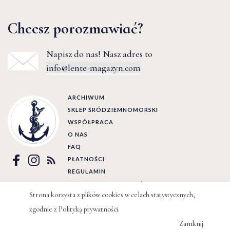
Chcesz porozmawiać?
Napisz do nas! Nasz adres to
info@lente-magazyn.com
ARCHIWUM
SKLEP ŚRÓDZIEMNOMORSKI
WSPÓŁPRACA
O NAS
FAQ
PŁATNOŚCI
REGULAMIN
POLITYKA PRYWATNOŚCI
Strona korzysta z plików cookies w celach statystycznych,
Ⓒ LENTE 2022 | BY
WIZJO
zgodnie z
Polityką prywatności
.
Zamknij