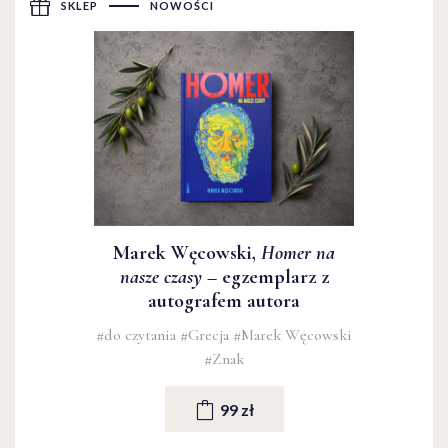
SKLEP
NOWOŚCI
Marek Węcowski,
Homer na
nasze czasy
– egzemplarz z
autografem autora
#do czytania
#Grecja
#Marek Węcowski
#Znak
99 zł