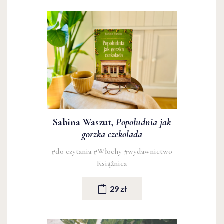
Sabina Waszut,
Popołudnia jak
gorzka czekolada
#do czytania
#Włochy
#wydawnictwo
Książnica
29 zł