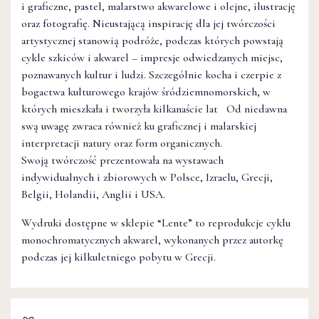
i graficzne, pastel, malarstwo akwarelowe i olejne, ilustrację
oraz fotografię. Nieustającą inspirację dla jej twórczości
artystycznej stanowią podróże, podczas których powstają
cykle szkiców i akwarel – impresje odwiedzanych miejsc,
poznawanych kultur i ludzi. Szczególnie kocha i czerpie z
bogactwa kulturowego krajów śródziemnomorskich, w
których mieszkała i tworzyła kilkanaście lat Od niedawna
swą uwagę zwraca również ku graficznej i malarskiej
interpretacji natury oraz form organicznych.
Swoją twórczość prezentowała na wystawach
indywidualnych i zbiorowych w Polsce, Izraelu, Grecji,
Belgii, Holandii, Anglii i USA.
Wydruki dostępne w sklepie “Lente” to reprodukcje cyklu
monochromatycznych akwarel, wykonanych przez autorkę
podczas jej kilkuletniego pobytu w Grecji.