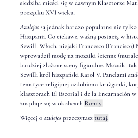
siedziba mieści się w dawnym Klasztorze Matk
początku XVI wieku.
Azulejos
są jednak bardzo popularne nie tylko 
Hiszpanii. Co ciekawe, ważną postacią w hist
Sewilli Włoch, niejaki Francesco (Francisco) 
wprowadził modę na mozaiki ścienne (murale
bardziej złożone sceny figuralne. Mozaiki ta
Sewilli król hiszpański Karol V. Panelami
azul
tematyce religijnej ozdobiono krużganki, kor
klasztorach El Escorial i de la Encarnación w
znajduje się w okolicach
Rondy.
Więcej o
azulejos
przeczytasz
tutaj.