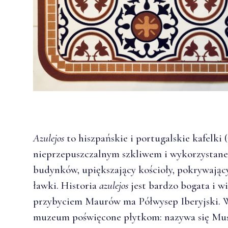
Azulejos
to hiszpańskie i portugalskie kafelki 
nieprzepuszczalnym szkliwem i wykorzystane 
budynków, upiększający kościoły, pokrywając
ławki. Historia
azulejos
jest bardzo bogata i wi
przybyciem Maurów ma Półwysep Iberyjski. 
muzeum poświęcone płytkom: nazywa się Mu