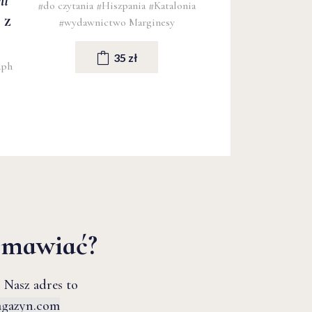
mi
#do czytania
#Hiszpania
#Katalonia
 z
#wydawnictwo Marginesy
35 zł
aph
zmawiać?
 Nasz adres to
agazyn.com