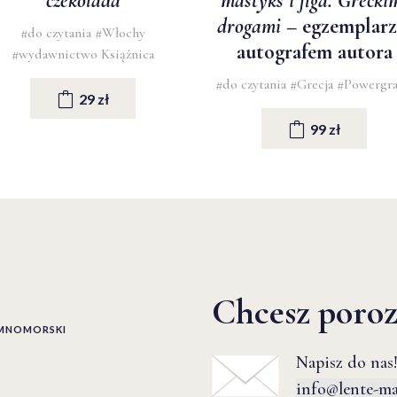
czekolada
mastyks i figa. Grecki
drogami
– egzemplarz
#do czytania
#Włochy
autografem autora
#wydawnictwo Książnica
#do czytania
#Grecja
#Powergr
29 zł
99 zł
Chcesz poro
EMNOMORSKI
Napisz do nas!
info@lente-m