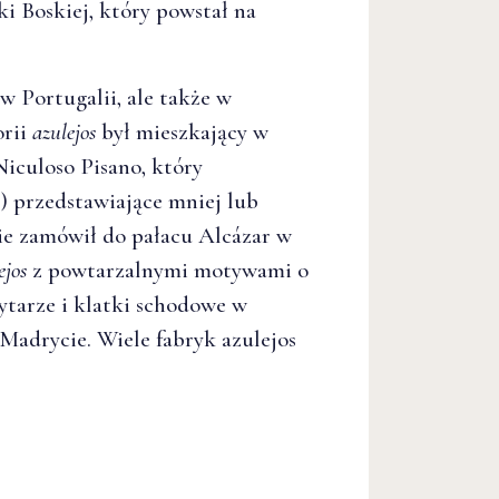
i Boskiej, który powstał na
w Portugalii, ale także w
orii
azulejos
był mieszkający w
Niculoso Pisano, który
) przedstawiające mniej lub
kie zamówił do pałacu Alcázar w
ejos
z powtarzalnymi motywami o
ytarze i klatki schodowe w
 Madrycie. Wiele fabryk azulejos