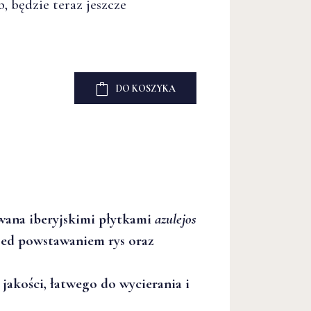
, będzie teraz jeszcze
DO KOSZYKA
owana iberyjskimi płytkami
azulejos
zed powstawaniem rys oraz
akości, łatwego do wycierania i