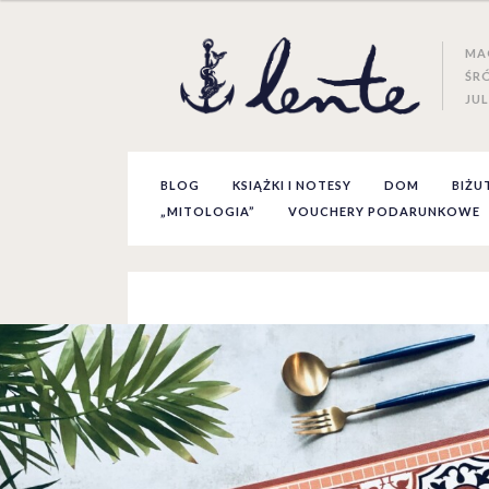
MA
ŚR
JUL
BLOG
KSIĄŻKI I NOTESY
DOM
BIŻU
„MITOLOGIA”
VOUCHERY PODARUNKOWE