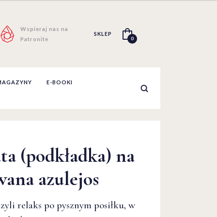
Wspieraj nas na
SKLEP
0
Patronite
MAGAZYNY
E-BOOKI
ta (podkładka) na
wana azulejos
czyli relaks po pysznym posiłku, w