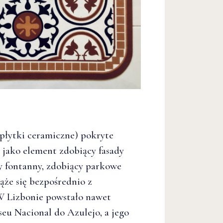
(płytki ceramiczne) pokryte
jako element zdobiący fasady
y fontanny, zdobiący parkowe
ąże się bezpośrednio z
W Lizbonie powstało nawet
seu Nac
ional do Azulejo, a jego