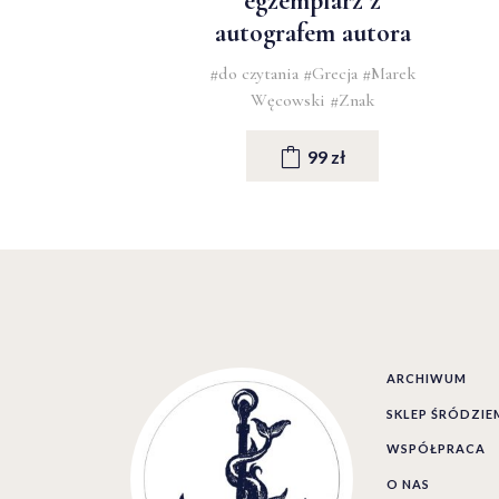
egzemplarz z
autografem autora
#do czytania
#Grecja
#Marek
Węcowski
#Znak
99 zł
ARCHIWUM
SKLEP ŚRÓDZI
WSPÓŁPRACA
O NAS