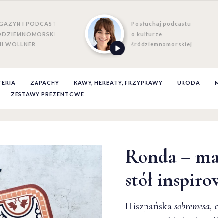
GAZYN I PODCAST
Posłuchaj podcastu
ÓDZIEMNOMORSKI
o kulturze
II WOLLNER
śródziemnomorskiej
TERIA
ZAPACHY
KAWY, HERBATY, PRZYPRAWY
URODA
ZESTAWY PREZENTOWE
Ronda – ma
stół inspiro
Hiszpańska
sobremesa
, 