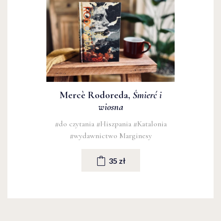
Mercè Rodoreda,
Śmierć i
wiosna
#do czytania
#Hiszpania
#Katalonia
#wydawnictwo Marginesy
35 zł