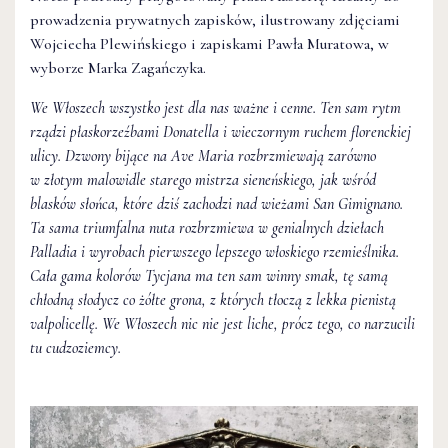
prowadzenia prywatnych zapisków, ilustrowany zdjęciami
Wojciecha Plewińskiego i zapiskami Pawła Muratowa, w
wyborze Marka Zagańczyka.
We Włoszech wszystko jest dla nas ważne i cenne. Ten sam rytm
rządzi płaskorzeźbami Donatella i wieczornym ruchem florenckiej
ulicy. Dzwony bijące na Ave Maria rozbrzmiewają zarówno
w złotym malowidle starego mistrza sieneńskiego, jak wśród
blasków słońca, które dziś zachodzi nad wieżami San Gimignano.
Ta sama triumfalna nuta rozbrzmiewa w genialnych dziełach
Palladia i wyrobach pierwszego lepszego włoskiego rzemieślnika.
Cała gama kolorów Tycjana ma ten sam winny smak, tę samą
chłodną słodycz co żółte grona, z których tłoczą z lekka pienistą
valpolicellę. We Włoszech nic nie jest liche, prócz tego, co narzucili
tu cudzoziemcy.