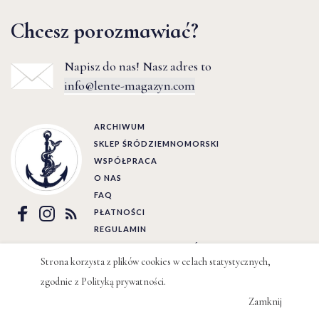
Chcesz porozmawiać?
Napisz do nas! Nasz adres to
info@lente-magazyn.com
ARCHIWUM
SKLEP ŚRÓDZIEMNOMORSKI
WSPÓŁPRACA
O NAS
FAQ
PŁATNOŚCI
REGULAMIN
POLITYKA PRYWATNOŚCI
Strona korzysta z plików cookies w celach statystycznych,
Ⓒ LENTE 2022 | BY
WIZJO
zgodnie z
Polityką prywatności
.
Zamknij