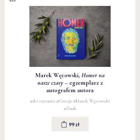
Marek Węcowski,
Homer na
nasze czasy
– egzemplarz z
autografem autora
#do czytania
#Grecja
#Marek Węcowski
#Znak
99 zł