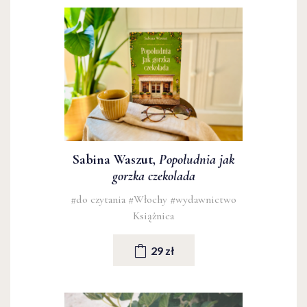
Sabina Waszut,
Popołudnia jak
gorzka czekolada
#do czytania
#Włochy
#wydawnictwo
Książnica
29 zł