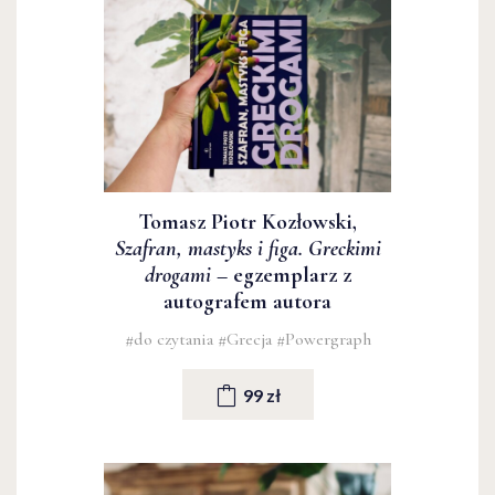
Tomasz Piotr Kozłowski,
Szafran, mastyks i figa. Greckimi
drogami
– egzemplarz z
autografem autora
#do czytania
#Grecja
#Powergraph
99 zł