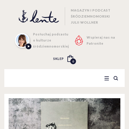
MAGAZYN I PODCAST
ŚRÓDZIEMNOMORSKI
JULII WOLLNER
Posłuchaj podcastu
Wspieraj nas na
o kulturze
Patronite
śródziemnomorskiej
SKLEP
0