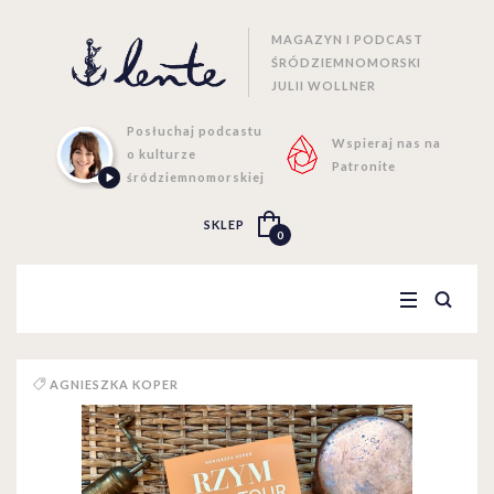
MAGAZYN I PODCAST
ŚRÓDZIEMNOMORSKI
JULII WOLLNER
Posłuchaj podcastu
Wspieraj nas na
o kulturze
Patronite
śródziemnomorskiej
SKLEP
0
AGNIESZKA KOPER