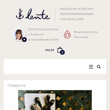
MAGAZYN I PODCAST
ŚRÓDZIEMNOMORSKI
JULII WOLLNER
Posłuchaj podcastu
Wspieraj nas na
o kulturze
Patronite
śródziemnomorskiej
SKLEP
0
AMOS OZ