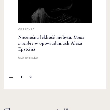
ARTYKUŁY
Nieznośna lekkość niebytu.
Danse
macabre
w opowiadaniach Alexa
Epsteina
ULA RYBICKA
←
1
2