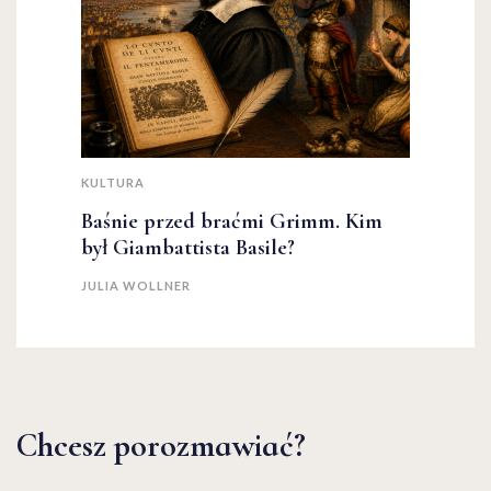
KULTURA
Baśnie przed braćmi Grimm. Kim
był Giambattista Basile?
JULIA WOLLNER
Chcesz porozmawiać?