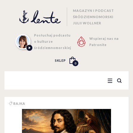
MAGAZYN I PODCAST
ŚRÓDZIEMNOMORSKI
JULII WOLLNER
Posłuchaj podcastu
Wspieraj nas na
o kulturze
Patronite
śródziemnomorskiej
SKLEP
0
BAJKA