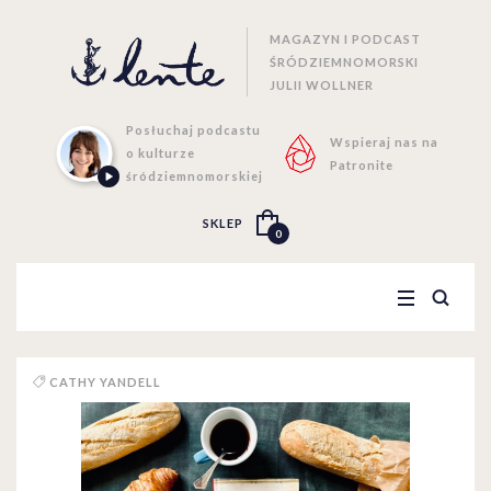
MAGAZYN I PODCAST
ŚRÓDZIEMNOMORSKI
JULII WOLLNER
Posłuchaj podcastu
Wspieraj nas na
o kulturze
Patronite
śródziemnomorskiej
SKLEP
0
CATHY YANDELL