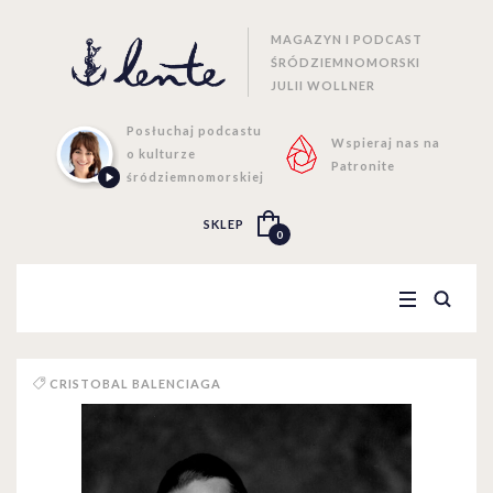
MAGAZYN I PODCAST
ŚRÓDZIEMNOMORSKI
JULII WOLLNER
Posłuchaj podcastu
Wspieraj nas na
o kulturze
Patronite
śródziemnomorskiej
SKLEP
0
CRISTOBAL BALENCIAGA