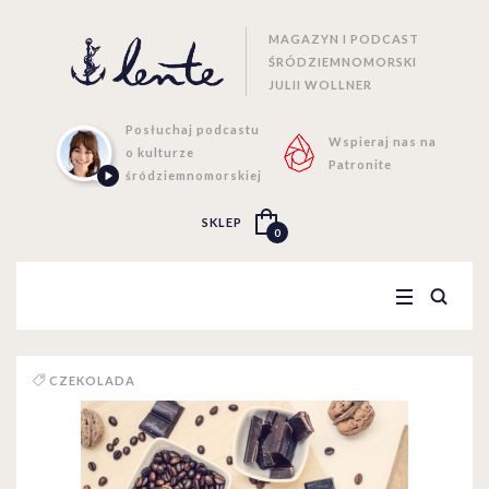
MAGAZYN I PODCAST
ŚRÓDZIEMNOMORSKI
JULII WOLLNER
Posłuchaj podcastu
Wspieraj nas na
o kulturze
Patronite
śródziemnomorskiej
SKLEP
0
CZEKOLADA