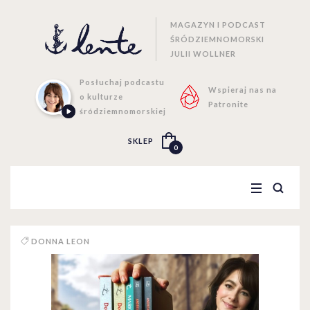
MAGAZYN I PODCAST
ŚRÓDZIEMNOMORSKI
JULII WOLLNER
Posłuchaj podcastu
Wspieraj nas na
o kulturze
Patronite
śródziemnomorskiej
SKLEP
0
DONNA LEON