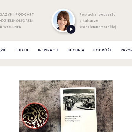
GAZYN I PODCAST
Posłuchaj podcastu
ÓDZIEMNOMORSKI
o kulturze
II WOLLNER
śródziemnomorskiej
ĄŻKI
LUDZIE
INSPIRACJE
KUCHNIA
PODRÓŻE
PRZY