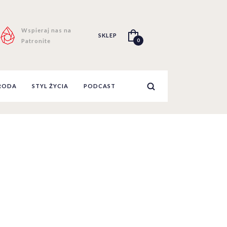
Wspieraj nas na
SKLEP
0
Patronite
RODA
STYL ŻYCIA
PODCAST